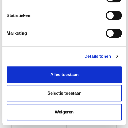
garantie
Op voorraad
Op voorraad
Statistieken
Gewicht: 7.29kg
Gewicht: 0.13kg
Incl. BTW / Excl.
Incl. BTW / Excl.
Verzendkosten
Verzendkosten
Marketing
Details tonen
Alles toestaan
Selectie toestaan
Weigeren
Magnetische
Magnetische
gereedschapshoud
gereedschapshoud
er
er 60 cm breed