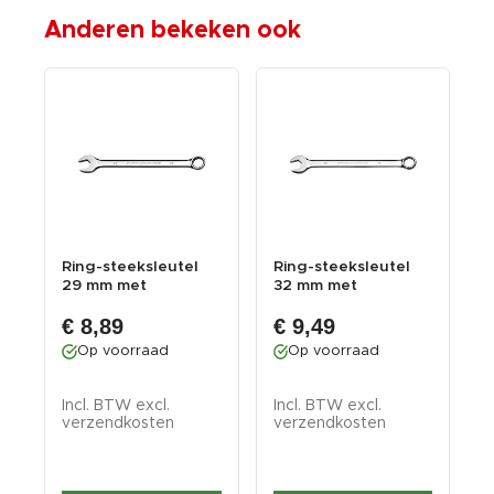
Anderen bekeken ook
10
Ring-steeksleutel
Ring-steeksleutel
R
29 mm met
32 mm met
levenslange
levenslange
l
€ 8,89
€ 9,49
garantie
garantie
g
Op voorraad
Op voorraad
Incl. BTW excl.
Incl. BTW excl.
I
verzendkosten
verzendkosten
v