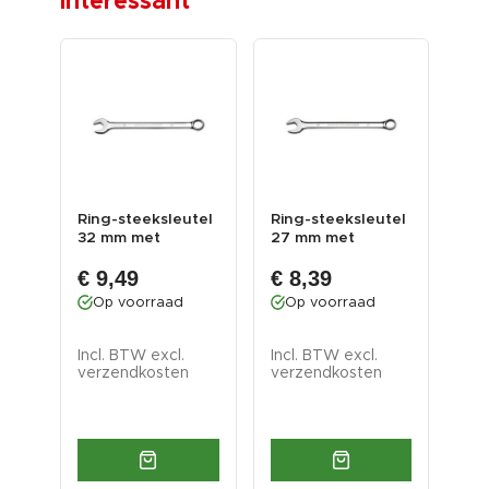
interessant
tel
Ring-steeksleutel
Ring-steeksleutel
Rin
32 mm met
27 mm met
24
levenslange
levenslange
lev
€ 9,49
€ 8,39
€ 
garantie
garantie
gar
Op voorraad
Op voorraad
O
Incl. BTW excl.
Incl. BTW excl.
Inc
verzendkosten
verzendkosten
ver