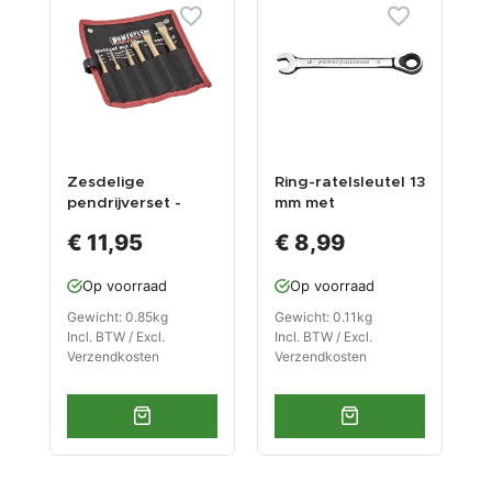
Zesdelige
Ring-ratelsleutel 13
R
pendrijverset -
mm met
2
beitel - pendrijver -
levenslange
l
€ 11,95
€ 8,99
centerpons set.
garantie
g
Op voorraad
Op voorraad
Gewicht: 0.85kg
Gewicht: 0.11kg
G
Incl. BTW / Excl.
Incl. BTW / Excl.
I
Verzendkosten
Verzendkosten
V