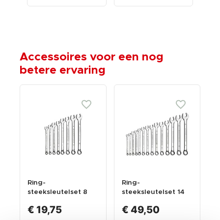
Accessoires voor een nog
betere ervaring
Ring-
Ring-
steeksleutelset 8
steeksleutelset 14
delig met
delig met
€ 19,75
€ 49,50
levenslange
levenslange