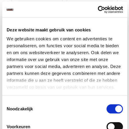
garantie
garantie
Op voorraad
Op voorraad
Gewicht: 0.45kg
Gewicht: 1.43kg
Incl. BTW / Excl.
Incl. BTW / Excl.
Verzendkosten
Verzendkosten
Deze website maakt gebruik van cookies
We gebruiken cookies om content en advertenties te
personaliseren, om functies voor social media te bieden
en om ons websiteverkeer te analyseren. Ook delen we
informatie over uw gebruik van onze site met onze
partners voor social media, adverteren en analyse. Deze
partners kunnen deze gegevens combineren met andere
informatie die u aan ze heeft verstrekt of die ze hebben
verzameld op basis van uw gebruik van hun services.
Toestemmingsselectie
Noodzakelijk
Ring-
Set inleg lamellen /
steeksleutelset 26
vakverdeling voor
delig met
steeksleutels
Voorkeuren
€ 139,50
€ 4,90
levenslange