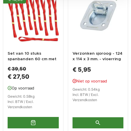
Set van 10 stuks
Verzonken sjoroog - 124
spanbanden 60 cm met
x 114 x 3 mm. - vloerring
dubbele lus / sjorband
aanhanger -
€ 39,50
€ 5,95
zonder ijzeren haken
aanhangwagen.
€ 27,50
Niet op voorraad
Op voorraad
Gewicht: 0.54kg
Incl. BTW / Excl.
Gewicht: 0.58kg
Verzendkosten
Incl. BTW / Excl.
Verzendkosten