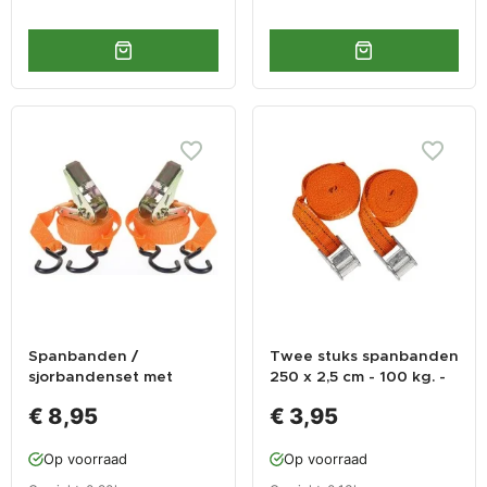
Spanbanden /
Twee stuks spanbanden
sjorbandenset met
250 x 2,5 cm - 100 kg. -
ratelsysteem
met aluminium gesp. -
€ 8,95
€ 3,95
trekbanden 250 cm
Op voorraad
Op voorraad