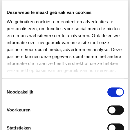
Deze website maakt gebruik van cookies
Set van 5 stuks
Set van 10 stuks
spanbanden 30 cm met
spanbanden 30 cm met
We gebruiken cookies om content en advertenties te
dubbele lus / sjorband
dubbele lus / sjorband
€ 19,50
€ 8,75
personaliseren, om functies voor social media te bieden
zonder ijzeren haken
zonder ijzeren haken
€ 15,50
en om ons websiteverkeer te analyseren. Ook delen we
Op voorraad
informatie over uw gebruik van onze site met onze
Op voorraad
Gewicht: 0.17kg
partners voor social media, adverteren en analyse. Deze
Incl. BTW / Excl.
Gewicht: 0.34kg
partners kunnen deze gegevens combineren met andere
Verzendkosten
Incl. BTW / Excl.
informatie die u aan ze heeft verstrekt of die ze hebben
Verzendkosten
verzameld op basis van uw gebruik van hun services.
Toestemmingsselectie
Noodzakelijk
-€ 2,25
Voorkeuren
Statistieken