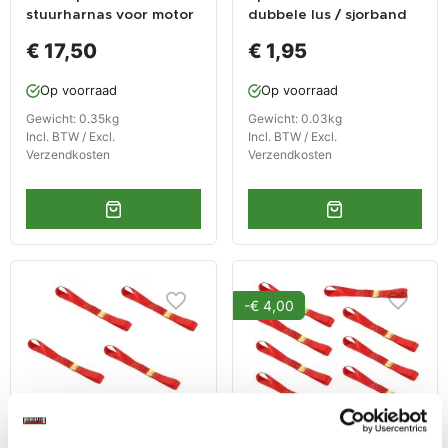
stuurharnas voor motor
dubbele lus / sjorband
/ tie-down met
zonder ijzeren haken
€ 17,50
€ 1,95
tankbescherming
Op voorraad
Op voorraad
Gewicht: 0.35kg
Gewicht: 0.03kg
Incl. BTW / Excl.
Incl. BTW / Excl.
Verzendkosten
Verzendkosten
-€ 4,00