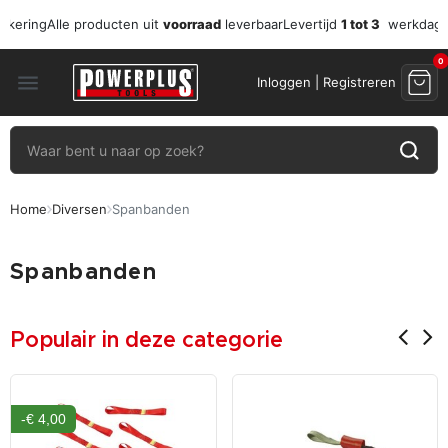
zekering
Alle producten uit
voorraad
leverbaar
Levertijd
1 tot 3
werkdag
0
menu
Inloggen | Registreren
Home
Diversen
Spanbanden
Spanbanden
Populair in deze categorie
-€ 4,00