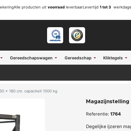
zekering
Alle producten uit
voorraad
leverbaar
Levertijd
1 tot 3
werkdag
Gereedschapswagen
Gereedschap
Kliktegels
60 x 180 cm. capaciteit 1000 kg
Magazijnstelling
Referentie:
1764
Degelijke ijzeren ma