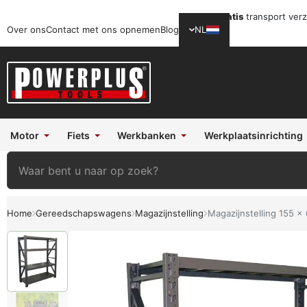
Gratis
transport ver
Over ons
Contact met ons opnemen
Blog
NL
Motor
Fiets
Werkbanken
Werkplaatsinrichting
Home
Gereedschapswagens
Magazijnstelling
Magazijnstelling 155 x 