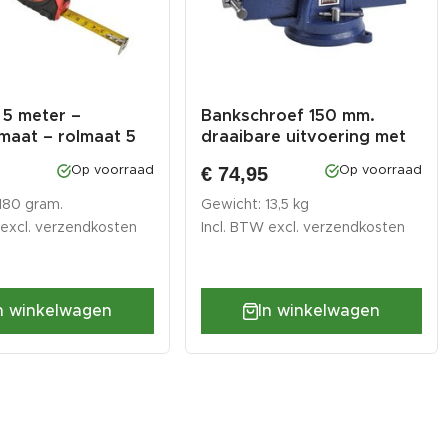
 5 meter –
Bankschroef 150 mm.
maat – rolmaat 5
draaibare uitvoering met
aambe...
€ 74,95
Op voorraad
Op voorraad
180 gram.
Gewicht: 13,5 kg
 excl.
verzendkosten
Incl. BTW excl.
verzendkosten
n winkelwagen
In winkelwagen