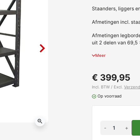
Staanders, liggers 
Afmetingen incl. sta
Afmetingen legborden
uit 2 delen van 69,5
Meer
€ 399,95
Incl. BTW / Excl.
Verzen
Op voorraad
zoom_in
-
+