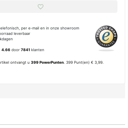
 telefonisch, per e-mail en in onze showroom
oorraad leverbaar
erkdagen
n
4.66
door
7841
klanten
artikel ontvangt u
399
PowerPunten
.
399
Punt(en)
€ 3,99
.