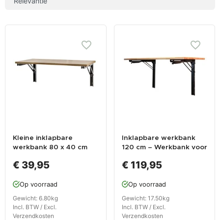
Kleine inklapbare
Inklapbare werkbank
werkbank 80 x 40 cm
120 cm – Werkbank voor
voor montage aan muur,
montage aan wand –
€ 39,95
€ 119,95
in bedrijfswagen of
muur – inklapbaar
camper.
Op voorraad
Op voorraad
Gewicht: 6.80kg
Gewicht: 17.50kg
Incl. BTW / Excl.
Incl. BTW / Excl.
Verzendkosten
Verzendkosten