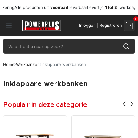
zekering
Alle producten uit
voorraad
leverbaar
Levertijd
1 tot 3
werkdag
0
menu
Inloggen | Registreren
Home
Werkbanken
Inklapbare werkbanken
Inklapbare werkbanken
Populair in deze categorie