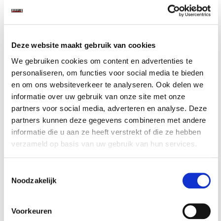
€ 189,00
Op voorraad
Gewicht: 34.50kg
Deze website maakt gebruik van cookies
Incl. BTW / Excl.
Verzendkosten
We gebruiken cookies om content en advertenties te
personaliseren, om functies voor social media te bieden
en om ons websiteverkeer te analyseren. Ook delen we
informatie over uw gebruik van onze site met onze
partners voor social media, adverteren en analyse. Deze
partners kunnen deze gegevens combineren met andere
Terug naar boven
informatie die u aan ze heeft verstrekt of die ze hebben
verzameld op basis van uw gebruik van hun services.
Een lichtgewicht
inklapbare werkbank
van 15 kg. voor de reizende
klusser, eenvoudig in en uit te klappen en voorzien van een
hoogwaardige poedercoating en geperst hardhouten blad of een
Toestemmingsselectie
100 x 50 cm. inklapbare werkbank van 22 kg. met multiplexblad.
Noodzakelijk
Bent u klein behuisd dan is de 120 x 70 x 85 cm. inklapbare
werkbank of de volledig metalen werkbank met gereedschapsbord
misschien iets voor u, tegen een wand geplaatst en ingeklapt
Voorkeuren
neemt deze laatste maar 32 cm. ruimte in beslag.