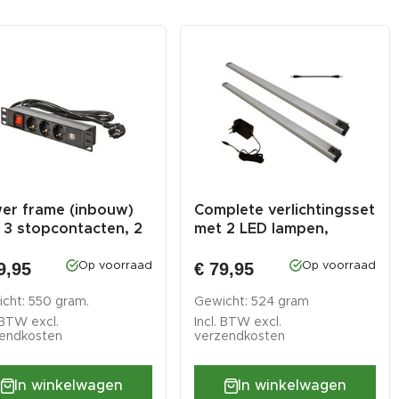
er frame (inbouw)
Complete verlichtingsset
 3 stopcontacten, 2
met 2 LED lampen,
op...
connect...
9,95
€ 79,95
Op voorraad
Op voorraad
cht: 550 gram.
Gewicht: 524 gram
. BTW excl.
Incl. BTW excl.
endkosten
verzendkosten
In winkelwagen
In winkelwagen