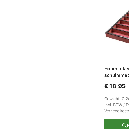
Foam inla
schuimmat
vakverdel
€ 18,95
werkbank 
vakken.
Gewicht: 0.
Incl. BTW / E
Verzendkost
B