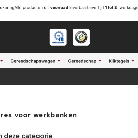
zekering
Alle producten uit
voorraad
leverbaar
Levertijd
1 tot 3
werkdag
Gereedschapswagen
Gereedschap
Kliktegels
ires voor werkbanken
in deze categorie