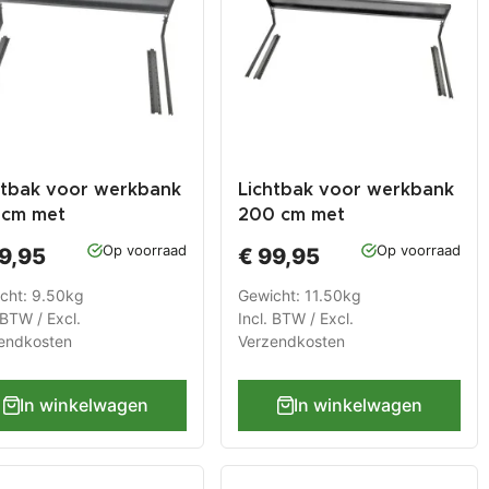
htbak voor werkbank
Lichtbak voor werkbank
 cm met
200 cm met
eedschapsbord –
gereedschapsbord –
Op voorraad
Op voorraad
9,95
€ 99,95
erplustools
Powerplustools
cht: 9.50kg
Gewicht: 11.50kg
 BTW / Excl.
Incl. BTW / Excl.
endkosten
Verzendkosten
In winkelwagen
In winkelwagen