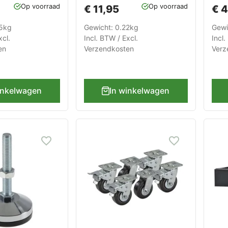
apskasten
Line
Op voorraad
Op voorraad
€ 11,95
€ 4
gereedschapskasten
05kg
Gewicht: 0.22kg
Gewi
xcl.
Incl. BTW / Excl.
Incl.
en
Verzendkosten
Verz
inkelwagen
In winkelwagen