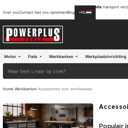
Gratis
transport ver
Over ons
Contact met ons opnemen
Blog
NL
Motor
Fiets
Werkbanken
Werkplaatsinrichting
Home
Werkbanken
Accessoires voor werkbanken
Accesso
Populair 