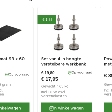
-€ 1,85
mat 99 x 60
Set van 4 in hoogte
Pow
verstelbare werkbank
met
poten - w...
usb 
€ 19,80
Op voorraad
€ 3
Op voorraad
€ 17,95
5 gram
Gewi
Gewicht: 1,65 kg
l.
Incl
Incl. BTW excl.
ten
verz
verzendkosten
inkelwagen
In winkelwagen