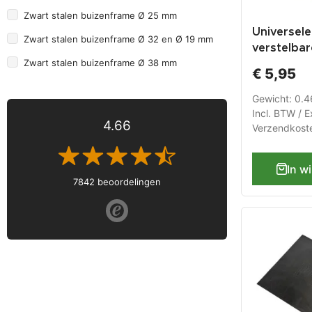
Zwart stalen buizenframe Ø 25 mm
Universele
Zwart stalen buizenframe Ø 32 en Ø 19 mm
verstelbar
Zwart stalen buizenframe Ø 38 mm
werkbank
€ 5,95
heavy dut
Gewicht: 0.
Incl. BTW / E
4.66
Verzendkost
In w
7842 beoordelingen