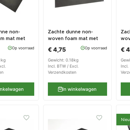
nne non-
Zachte dunne non-
Zac
am mat met
woven foam mat met
wov
x 398 x 2,5 mm
logo 600 x 450 x 2 mm
log
Op voorraad
Op voorraad
€ 4,75
€ 4
voor lade
voo
hapswagen of
gereedschapswagen of
ger
1kg
Gewicht: 0.18kg
Gewi
werkbank
wer
xcl.
Incl. BTW / Excl.
Incl.
en
Verzendkosten
Verz
inkelwagen
In winkelwagen
Nie