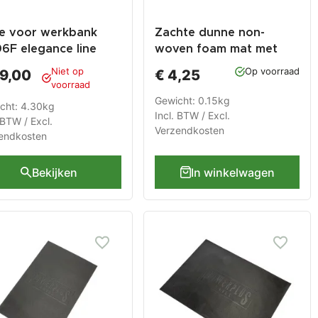
e voor werkbank
Zachte dunne non-
6F elegance line
woven foam mat met
erslag zwart
logo 379 x 597 x 2,5 mm
Niet op
Op voorraad
59,00
€ 4,25
voor lade
voorraad
gereedschapswagen of
Gewicht: 0.15kg
cht: 4.30kg
werkbank
Incl. BTW / Excl.
 BTW / Excl.
Verzendkosten
endkosten
Bekijken
In winkelwagen