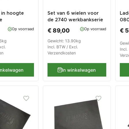
 in hoogte
Set van 6 wielen voor
Lad
e
de 2740 werkbankserie
080
poot voor
ham
Op voorraad
Op voorraad
€ 89,00
€ 
y werkbank
46kg
Gewicht: 13.90kg
Gewi
xcl.
Incl. BTW / Excl.
Incl.
en
Verzendkosten
Verz
inkelwagen
In winkelwagen