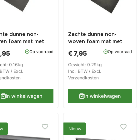
hte dunne non-
Zachte dunne non-
en foam mat met
woven foam mat met
o 459 x 597 x 2,5 mm
logo 827 x 597 x 2,5 mm
Op voorraad
Op voorraad
,95
€ 7,95
r lade
voor lade
eedschapswagen of
gereedschapswagen of
cht: 0.16kg
Gewicht: 0.29kg
kbank
werkbank
 BTW / Excl.
Incl. BTW / Excl.
endkosten
Verzendkosten
In winkelwagen
In winkelwagen
uw
Nieuw