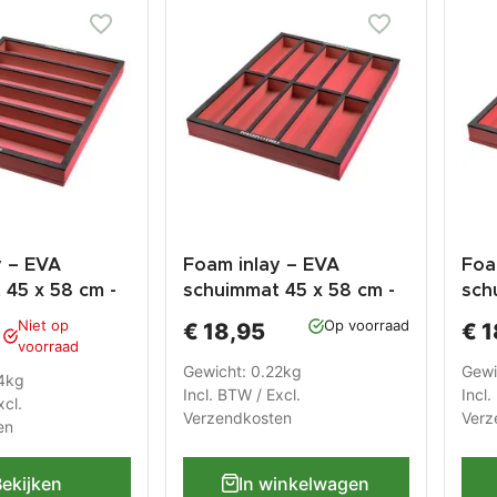
y – EVA
Foam inlay – EVA
Foa
 45 x 58 cm -
schuimmat 45 x 58 cm -
sch
ing voor
vakverdeling voor
vak
Niet op
Op voorraad
€ 18,95
€ 1
met laden – 6
werkbank met laden –
wer
voorraad
10 vakken.
+ 5
Gewicht: 0.22kg
Gewi
24kg
Incl. BTW / Excl.
Incl.
xcl.
Verzendkosten
Verz
en
ekijken
In winkelwagen