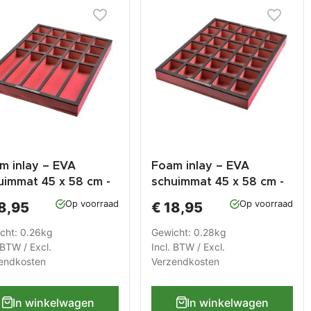
m inlay – EVA
Foam inlay – EVA
uimmat 45 x 58 cm -
schuimmat 45 x 58 cm -
verdeling voor
vakverdeling voor
Op voorraad
Op voorraad
8,95
€ 18,95
kbank met laden – 15
werkbank met laden –
 vakken.
30 vakken
cht: 0.26kg
Gewicht: 0.28kg
 BTW / Excl.
Incl. BTW / Excl.
endkosten
Verzendkosten
In winkelwagen
In winkelwagen