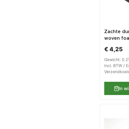
Zachte du
woven fo
logo 568 
€ 4,25
voor lade
gereedsc
Gewicht: 0.2
werkbank
Incl. BTW / E
Verzendkost
In w