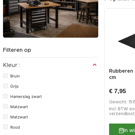
Filteren op
Kleur :
 voor
Zachte dunne non-
Rubberen 
Bruin
kserie
woven foam mat met
cm
logo 379 x 597...
Grijs
€ 4,25
€ 7,95
 voorraad
Op voorraad
Hamerslag zwart
Gewicht: 150 gram
Gewicht: 151
Matzwart
Incl. BTW excl.
Incl. BTW exc
verzendkosten
verzendkos
Matzwart
Rood
agen
In winkelwagen
In w