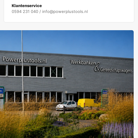
Klantenservice
0594 231 040 / info@powerplustools.nl