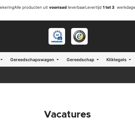
zekering
Alle producten uit
voorraad
leverbaar
Levertijd
1 tot 3
werkdag
Gereedschapswagen
Gereedschap
Kliktegels
Vacatures