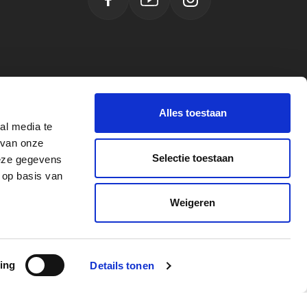
Facebook
YouTube
Instagram
Alles toestaan
al media te
 van onze
Selectie toestaan
deze gegevens
 op basis van
Weigeren
vacy Verklaring
Algemene voorwaarden
Powerplustools - 2026©
ing
Details tonen