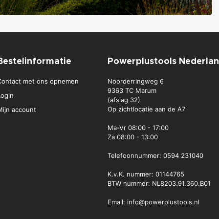
Bestelinformatie
Powerplustools Nederla
Contact met ons opnemen
Noorderringweg 6
9363 TC Marum
Login
(afslag 32)
Op zichtlocatie aan de A7
Mijn account
Ma-Vr
08:00 - 17:00
Za
08:00 - 13:00
Telefoonnummer:
0594 231040
K.v.K. nummer: 01144765
BTW nummer: NL8203.91.360.B01
Email:
info@powerplustools.nl