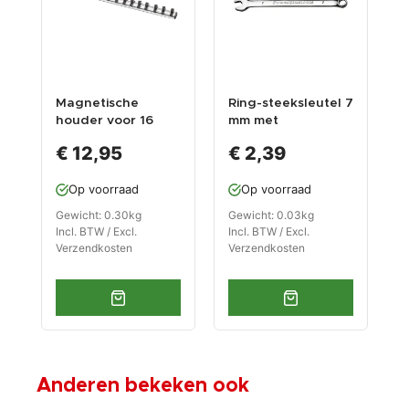
Magnetische
Ring-steeksleutel 7
T
houder voor 16
mm met
L
doppen /
levenslange
g
€ 12,95
€ 2,39
doppenrail voor
garantie
3/8" doppen /
Op voorraad
Op voorraad
doppenhouder
Gewicht: 0.30kg
Gewicht: 0.03kg
G
Incl. BTW / Excl.
Incl. BTW / Excl.
I
Verzendkosten
Verzendkosten
V
Anderen bekeken ook