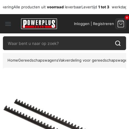
zekering
Alle producten uit
voorraad
leverbaar
Levertijd
1 tot 3
werkdag
0
menu
Inloggen | Registreren
Home
Gereedschapswagens
Vakverdeling voor gereedschapswage