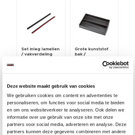
x
Set inleg lamellen
Grote kunststof
Kun
m
/ vakverdeling
bak /
vak
g...
vakverdeling 2
vak
vakken 305 x ...
x ...
€ 3,90
€ 2,95
€ 
Op voorraad
Op voorraad
O
ram
Gewicht: 118 gram
Gewicht: 132 gram
Gew
Deze website maakt gebruik van cookies
Incl. BTW excl.
Incl. BTW excl.
Inc
We gebruiken cookies om content en advertenties te
verzendkosten
verzendkosten
ver
personaliseren, om functies voor social media te bieden
en om ons websiteverkeer te analyseren. Ook delen we
informatie over uw gebruik van onze site met onze
partners voor social media, adverteren en analyse. Deze
partners kunnen deze gegevens combineren met andere