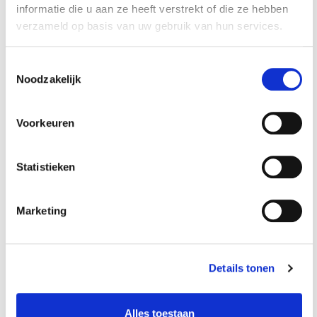
informatie die u aan ze heeft verstrekt of die ze hebben
verzameld op basis van uw gebruik van hun services.
Toestemmingsselectie
Accessoires voor een nog
Noodzakelijk
betere ervaring
Voorkeuren
Statistieken
Marketing
Set inleg lamellen /
vakverdeling
Details tonen
€ 3,90
Alles toestaan
Op voorraad