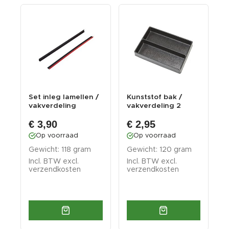
k
Set inleg lamellen /
Kunststof bak /
K
vakverdeling
vakverdeling 2
v
vakken 270 x 185 x
v
€ 3,90
€ 2,95
...
...
Op voorraad
Op voorraad
Gewicht: 118 gram
Gewicht: 120 gram
G
Incl. BTW excl.
Incl. BTW excl.
I
verzendkosten
verzendkosten
v