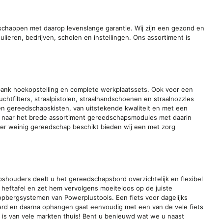
chappen met daarop levenslange garantie. Wij zijn een gezond en
lieren, bedrijven, scholen en instellingen. Ons assortiment is
kbank hoekopstelling en complete werkplaatssets. Ook voor een
uchtfilters, straalpistolen, straalhandschoenen en straalnozzles
en gereedschapskisten, van uitstekende kwaliteit en met een
 naar het brede assortiment gereedschapsmodules met daarin
r weinig gereedschap beschikt bieden wij een met zorg
ouders deelt u het gereedschapsbord overzichtelijk en flexibel
e heftafel en zet hem vervolgens moeiteloos op de juiste
opbergsystemen van Powerplustools. Een fiets voor dagelijks
ard en daarna ophangen gaat eenvoudig met een van de vele fiets
 is van vele markten thuis! Bent u benieuwd wat we u naast