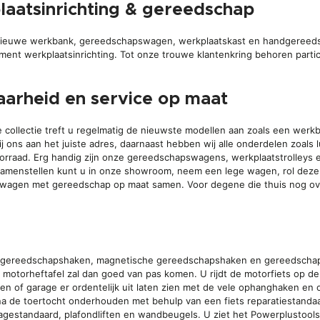
plaatsinrichting & gereedschap
 nieuwe werkbank, gereedschapswagen, werkplaatskast en handgereeds
iment werkplaatsinrichting. Tot onze trouwe klantenkring behoren particu
aarheid en service op maat
e collectie treft u regelmatig de nieuwste modellen aan zoals een wer
ij ons aan het juiste adres, daarnaast hebben wij alle onderdelen zoals l
oorraad. Erg handig zijn onze gereedschapswagens, werkplaatstrolleys 
menstellen kunt u in onze showroom, neem een lege wagen, rol deze
wagen met gereedschap op maat samen. Voor degene die thuis nog ove
 gereedschapshaken, magnetische gereedschapshaken en gereedschapsh
n motorheftafel zal dan goed van pas komen. U rijdt de motorfiets op d
n of garage er ordentelijk uit laten zien met de vele ophanghaken en 
na de toertocht onderhouden met behulp van een fiets reparatiestanda
gestandaard, plafondliften en wandbeugels. U ziet het Powerplustools