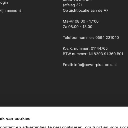
Login
(afslag 32)
Op zichtlocatie aan de A7
Mijn account
Ma-Vr
08:00 - 17:00
Za
08:00 - 13:00
Telefoonnummer:
0594 231040
K.v.K. nummer: 01144765
BTW nummer: NL8203.91.360.B01
Email:
info@powerplustools.nl
ik van cookies
ontent en advertenties te personaliseren, om functies voor soci