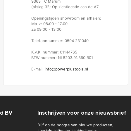
9363 TC Marum
(afslag 32) Op zichtlocatie aan de A7
Openingstijden showroom en afhalen:
Ma-vr 08:00 - 17:00
Za 09:00 - 13:00
Telefoonnummer: 0594 231040
K.v.K. nummer: 01144765
BTW nummer: NL8203.91.360.B01
E-mail:
info@powerplustools.nl
nd BV
Inschrijven voor onze nieuwsbrief
Blijf op de hoogte van nieuwe producten,
speciale acties en aanbiedingen: