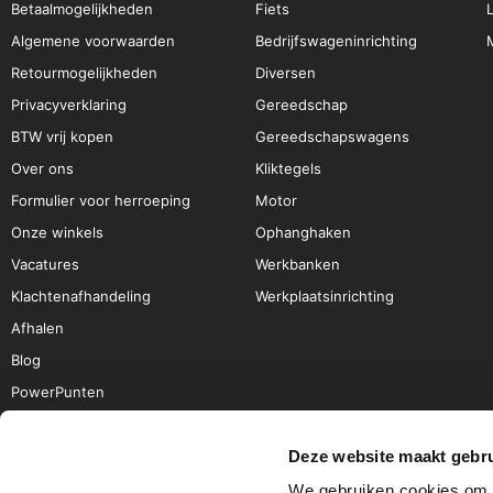
Betaalmogelijkheden
Fiets
Algemene voorwaarden
Bedrijfswageninrichting
Retourmogelijkheden
Diversen
Privacyverklaring
Gereedschap
BTW vrij kopen
Gereedschapswagens
Over ons
Kliktegels
Formulier voor herroeping
Motor
Onze winkels
Ophanghaken
Vacatures
Werkbanken
Klachtenafhandeling
Werkplaatsinrichting
Afhalen
Blog
PowerPunten
Deze website maakt gebru
We gebruiken cookies om c