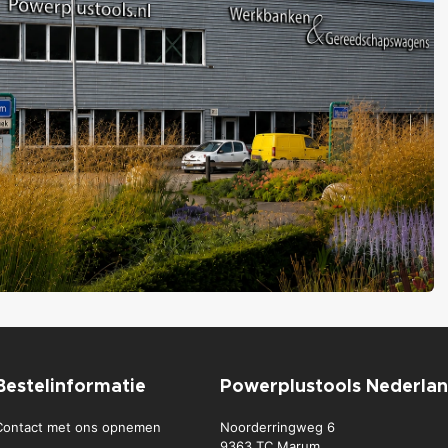
Bestelinformatie
Powerplustools Nederla
Contact met ons opnemen
Noorderringweg 6
9363 TC Marum