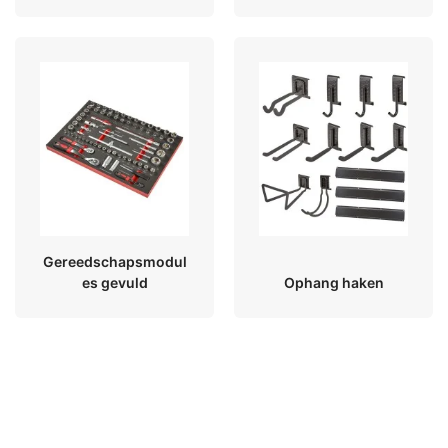
Gereedschapsmodul
es gevuld
Ophang haken