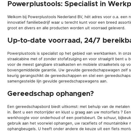
Powerplustools: Specialist in Werk
Welkom bij Powerplustools Nederland BV, hét adres voor o.a. een
innovatief familiebedrijf waar u terecht kunt voor een breed assort
groot en divers en alle producten worden uit voorraad geleverd.
Up-to-date voorraad, 24/7 bereikb
Powerplustools is specialist op het gebied van werkbanken. In onz
straalcabine met of zonder stofafzuiging en voor straalgrit bent u b
voor de meest gangbare straalkasten en mobiele straalketels op v
bovengemiddelde garantie. Uw gevulde gereedschapswagen zelf sa
keurig gerangschikt de gereedschappen en stel een gereedschaps
samengestelde lijn gevulde gereedschapswagens aan.
Gereedschap ophangen?
Een gereedschapsbord biedt uitkomst: met behulp van de metalen
in. Bent u een motorrijder en klust u graag aan uw motorfiets ? Ee
werkhoogte voor onderhoud of een poetsbeurt. De schuur, bijkeuke
gebruik aan het voorwiel ophangen, uw racefiets of mountainbike 
ophangbeugels. U heeft onder andere de keuze uit een fiets monta