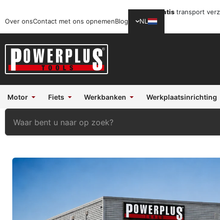
Gratis
transport ver
Over ons
Contact met ons opnemen
Blog
NL
Motor
Fiets
Werkbanken
Werkplaatsinrichting