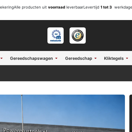
zekering
Alle producten uit
voorraad
leverbaar
Levertijd
1 tot 3
werkdag
Gereedschapswagen
Gereedschap
Kliktegels