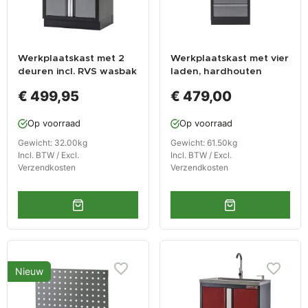
Werkplaatskast met 2
Werkplaatskast met vier
deuren incl. RVS wasbak
laden, hardhouten
en kraan 68 x 46 x 95
werkblad +
€ 499,95
€ 479,00
cm
gereedschapsbord - 68
x 46 x 200 cm
Op voorraad
Op voorraad
Gewicht: 32.00kg
Gewicht: 61.50kg
Incl. BTW / Excl.
Incl. BTW / Excl.
Verzendkosten
Verzendkosten
Nieuw