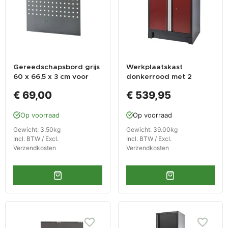
Gereedschapsbord grijs
Werkplaatskast
60 x 66,5 x 3 cm voor
donkerrood met 2
Elite Line werkbankserie
deuren, RVS wasbak,
€ 69,00
€ 539,95
- Powerplustools
zeeppomp en kraan.
Op voorraad
Op voorraad
Gewicht: 3.50kg
Gewicht: 39.00kg
Incl. BTW / Excl.
Incl. BTW / Excl.
Verzendkosten
Verzendkosten