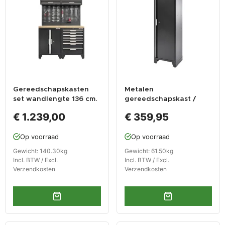
Gereedschapskasten
Metalen
set wandlengte 136 cm.
gereedschapskast /
tweedeurs kast,
werkplaatskast 60
€ 1.239,00
€ 359,95
hangkasten,
breed 46 diep en 200
gereedschapsbord,
cm hoog - 1 deur -
Op voorraad
Op voorraad
matzwart .
matzwart.
Gewicht: 140.30kg
Gewicht: 61.50kg
Incl. BTW / Excl.
Incl. BTW / Excl.
Verzendkosten
Verzendkosten