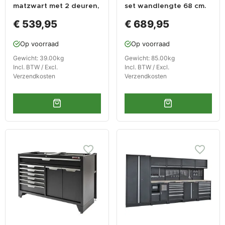
matzwart met 2 deuren,
set wandlengte 68 cm.
RVS wasbak, zeeppomp
metaal omkleed
€ 539,95
€ 689,95
en kraan.
werkblad, 7 laden kast,
hangkast,
Op voorraad
Op voorraad
gereedschapsbord
matzwart .
Gewicht: 39.00kg
Gewicht: 85.00kg
Incl. BTW / Excl.
Incl. BTW / Excl.
Verzendkosten
Verzendkosten