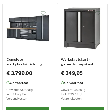
Complete
Werkplaatskast -
werkplaatsinrichting
gereedschapskast
mat zwart, werkbank +
zwart met 2 deuren 72
€ 3.799,00
€ 349,95
hardhouten blad,
x 57 x 90 cm
gereedschapskast, 6
Op voorraad
Op voorraad
laden, 379,5 x 200 cm
Gewicht: 537.00kg
Gewicht: 38.80kg
Incl. BTW / Excl.
Incl. BTW / Excl.
Verzendkosten
Verzendkosten