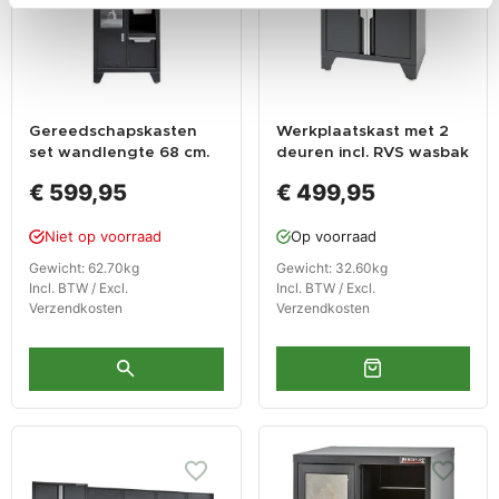
Gereedschapskasten
Werkplaatskast met 2
set wandlengte 68 cm.
deuren incl. RVS wasbak
kast met afvalbak,
en waterkraan 68 x 46 x
€ 599,95
€ 499,95
metaal omkleed
95 cm – matzwart
werkblad, hangkast,
Niet op voorraad
Op voorraad
gereedschapsbord
matzwart
Gewicht: 62.70kg
Gewicht: 32.60kg
Incl. BTW / Excl.
Incl. BTW / Excl.
Verzendkosten
Verzendkosten