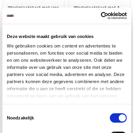
Werkplaatskast met vier
Werkplaatskast met 4
laden / werkbank met
laden 68 x 46 x 91 cm
hardhouten werkblad -
€ 399,00
€ 319,95
68 x 46 x 94,8 cm
Op voorraad
Op voorraad
Deze website maakt gebruik van cookies
Gewicht: 54.20kg
Gewicht: 49.20kg
We gebruiken cookies om content en advertenties te
Incl. BTW / Excl.
Incl. BTW / Excl.
personaliseren, om functies voor social media te bieden
Verzendkosten
Verzendkosten
en om ons websiteverkeer te analyseren. Ook delen we
informatie over uw gebruik van onze site met onze
partners voor social media, adverteren en analyse. Deze
partners kunnen deze gegevens combineren met andere
informatie die u aan ze heeft verstrekt of die ze hebben
verzameld op basis van uw gebruik van hun services.
Nieuw
Toestemmingsselectie
Noodzakelijk