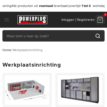
zekering
Alle producten uit
voorraad
leverbaar
Levertijd
1 tot 3
werkdag
0
menu
Inloggen | Registreren
Home
Werkplaatsinrichting
Werkplaatsinrichting