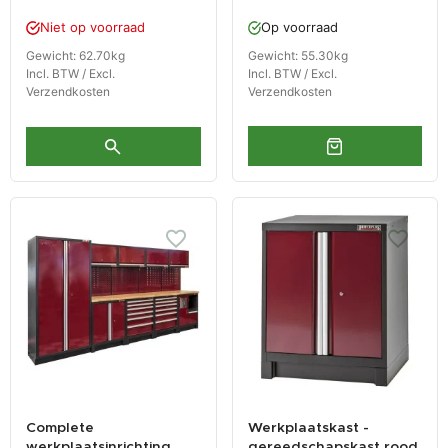
gereedschapsbord
Niet op voorraad
Op voorraad
matzwart
Gewicht: 62.70kg
Gewicht: 55.30kg
Incl. BTW / Excl.
Incl. BTW / Excl.
Verzendkosten
Verzendkosten
Complete
Werkplaatskast -
werkplaatsinrichting,
gereedschapskast rood