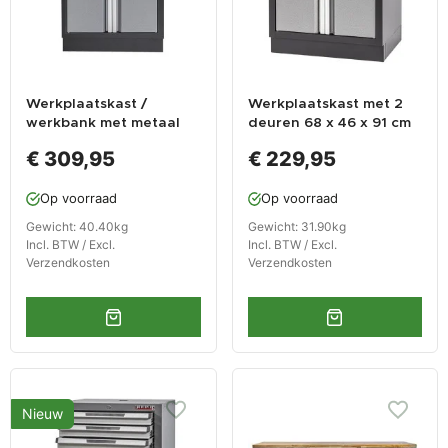
Werkplaatskast /
Werkplaatskast met 2
werkbank met metaal
deuren 68 x 46 x 91 cm
omkleed werkblad - 68
€ 309,95
€ 229,95
x 46 x 94,8 cm
Op voorraad
Op voorraad
Gewicht: 40.40kg
Gewicht: 31.90kg
Incl. BTW / Excl.
Incl. BTW / Excl.
Verzendkosten
Verzendkosten
Nieuw