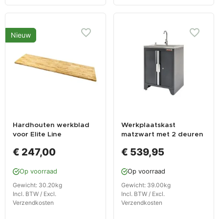
Nieuw
Hardhouten werkblad
Werkplaatskast
voor Elite Line
matzwart met 2 deuren
kastenserie – afm. 210 x
inclusief zeeppomp, RVS
€ 247,00
€ 539,95
55,5 x 4 cm -
wasbak en waterkraan
Powerplustools
Op voorraad
Op voorraad
Gewicht: 30.20kg
Gewicht: 39.00kg
Incl. BTW / Excl.
Incl. BTW / Excl.
Verzendkosten
Verzendkosten