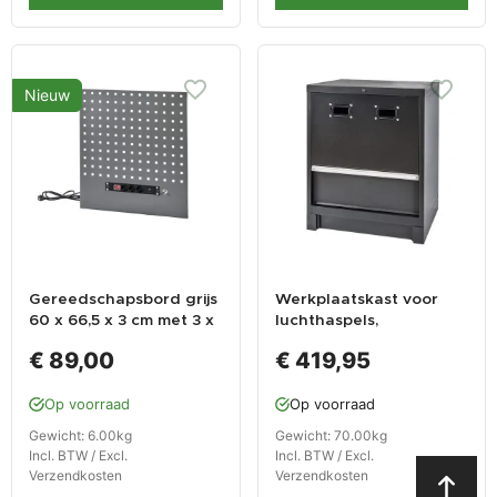
Nieuw
Gereedschapsbord grijs
Werkplaatskast voor
60 x 66,5 x 3 cm met 3 x
luchthaspels,
stopcontact en 2 x USB
haspelkast, matzwart.
€ 89,00
€ 419,95
poort voor Elite Line -
Powerplustools
Op voorraad
Op voorraad
Gewicht: 6.00kg
Gewicht: 70.00kg
Incl. BTW / Excl.
Incl. BTW / Excl.
Verzendkosten
Verzendkosten