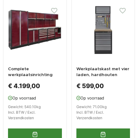
Complete
Werkplaatskast met vier
werkplaatsinrichting
laden, hardhouten
donker rood, RVS blad,
werkblad +
€ 4.199,00
€ 599,00
gereedschapskast, 4 x
gereedschapsbord en
hangkast,12 laden, 379,5
hangkast - 68 x 46 x
Op voorraad
Op voorraad
x 200 cm
200 cm
Gewicht: 540.10kg
Gewicht: 71.00kg
Incl. BTW / Excl.
Incl. BTW / Excl.
Verzendkosten
Verzendkosten