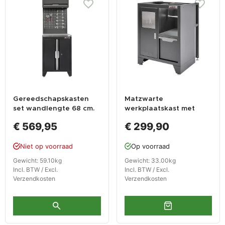
Gereedschapskasten
Matzwarte
set wandlengte 68 cm.
werkplaatskast met
lage tweedeurs kast,
afvalbak 68 x 46 x 91
€ 569,95
€ 299,90
metaal omkleed
cm.
werkblad, hangkast,
Niet op voorraad
Op voorraad
gereedschapsbord
matzwart .
Gewicht: 59.10kg
Gewicht: 33.00kg
Incl. BTW / Excl.
Incl. BTW / Excl.
Verzendkosten
Verzendkosten