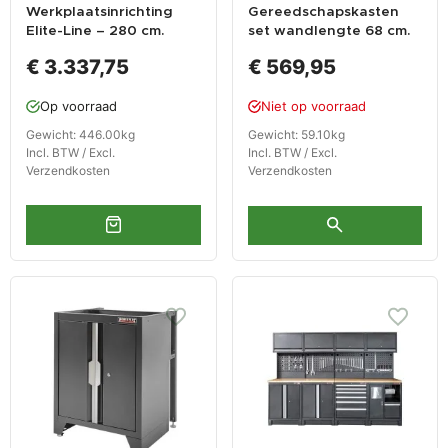
Werkplaatsinrichting
Gereedschapskasten
Elite-Line – 280 cm.
set wandlengte 68 cm.
kastenwand voor
lage tweedeurs kast,
€ 3.337,75
€ 569,95
werkplaats
hangkast,
gereedschapsbord
Op voorraad
Niet op voorraad
matzwart .
Gewicht: 446.00kg
Gewicht: 59.10kg
Incl. BTW / Excl.
Incl. BTW / Excl.
Verzendkosten
Verzendkosten