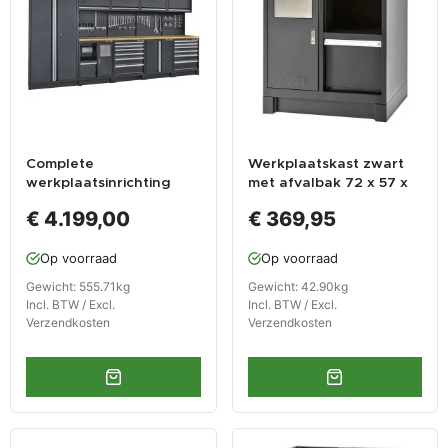
Complete
Werkplaatskast zwart
werkplaatsinrichting
met afvalbak 72 x 57 x
mat zwart, werkbank +
90 cm
€ 4.199,00
€ 369,95
hardhouten blad,
gereedschapskast, 12
Op voorraad
Op voorraad
laden, 379,5 x 200 cm
Gewicht: 555.71kg
Gewicht: 42.90kg
Incl. BTW / Excl.
Incl. BTW / Excl.
Verzendkosten
Verzendkosten