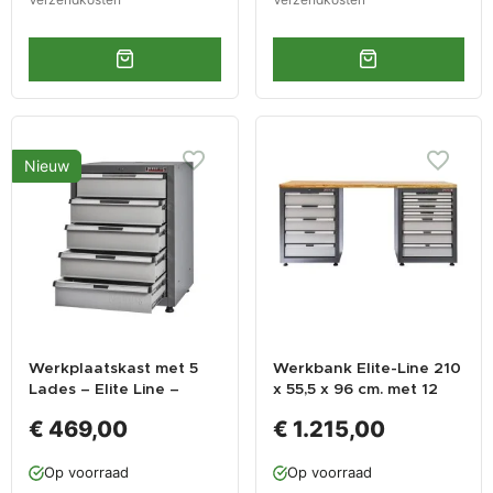
Nieuw
Werkplaatskast met 5
Werkbank Elite-Line 210
Lades – Elite Line –
x 55,5 x 96 cm. met 12
Afsluitbaar – 70 × 54 ×
laden en hardhouten
€ 469,00
€ 1.215,00
92 cm – Grijs –
blad.
Powerplustools
Op voorraad
Op voorraad