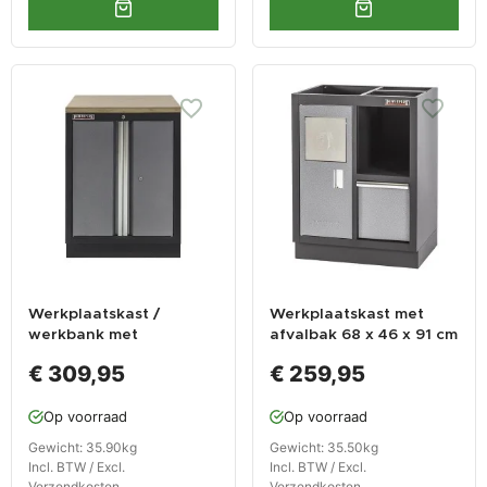
Werkplaatskast /
Werkplaatskast met
werkbank met
afvalbak 68 x 46 x 91 cm
hardhouten werkblad -
€ 309,95
€ 259,95
68 x 46 x 94,8 cm
Op voorraad
Op voorraad
Gewicht: 35.90kg
Gewicht: 35.50kg
Incl. BTW / Excl.
Incl. BTW / Excl.
Verzendkosten
Verzendkosten