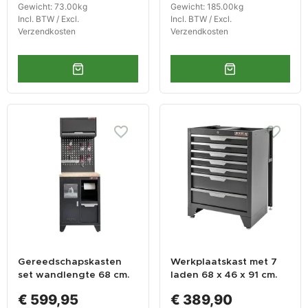
Gewicht: 73.00kg
Gewicht: 185.00kg
Incl. BTW / Excl.
Incl. BTW / Excl.
Verzendkosten
Verzendkosten
Gereedschapskasten
Werkplaatskast met 7
set wandlengte 68 cm.
laden 68 x 46 x 91 cm.
kast met afvalbak,
matzwart
€ 599,95
€ 389,90
hangkast,