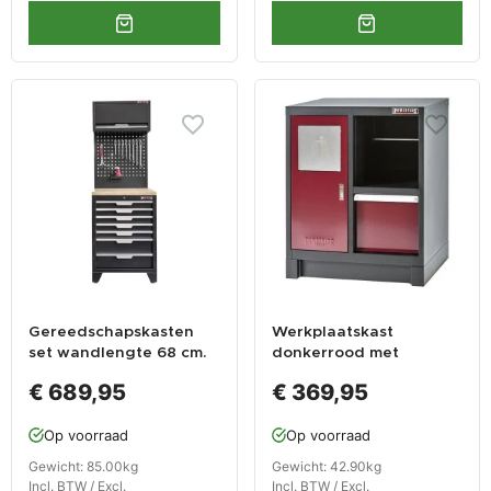
Gereedschapskasten
Werkplaatskast
set wandlengte 68 cm.
donkerrood met
7 laden kast, hangkast,
afvalbak 72 x 57 x 90
€ 689,95
€ 369,95
gereedschapsbord
cm
matzwart .
Op voorraad
Op voorraad
Gewicht: 85.00kg
Gewicht: 42.90kg
Incl. BTW / Excl.
Incl. BTW / Excl.