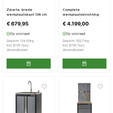
Zwarte, brede
Complete
werkplaatskast 136 cm
werkplaatsinrichting
met 7 laden, afvalbak
mat zwart, werkbank +
€ 679,95
€ 4.199,00
en magazijnbakjes
RVS blad,
gereedschapskast, 12
Op voorraad
Op voorraad
laden, 379,5 x 200 cm
Gewicht: 124.00kg
Gewicht: 555.71kg
Incl. BTW / Excl.
Incl. BTW / Excl.
Verzendkosten
Verzendkosten