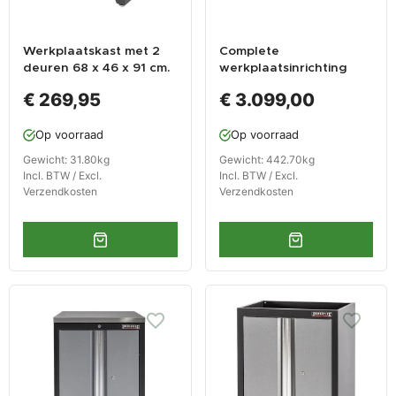
Werkplaatskast met 2
Complete
deuren 68 x 46 x 91 cm.
werkplaatsinrichting
matzwart
mat zwart, werkbank +
€ 269,95
€ 3.099,00
hardhouten blad,
gereedschapskast, 6
Op voorraad
Op voorraad
laden, 288 x 200 cm
Gewicht: 31.80kg
Gewicht: 442.70kg
Incl. BTW / Excl.
Incl. BTW / Excl.
Verzendkosten
Verzendkosten