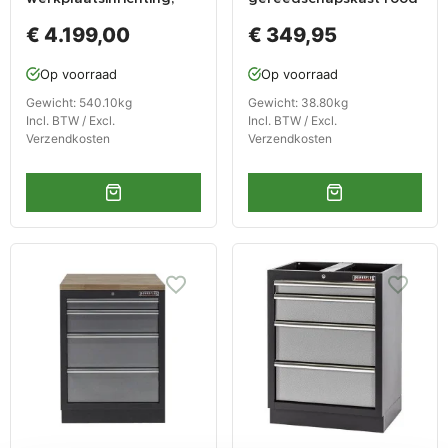
werkbank houten blad,
met 2 deuren 72 x 57 x
€ 4.199,00
€ 349,95
gereedschapskast,
90 cm
gereedschapsbord, 4 x
Op voorraad
Op voorraad
hangkast,12 laden, 379,5
x 200 cm
Gewicht: 540.10kg
Gewicht: 38.80kg
Incl. BTW / Excl.
Incl. BTW / Excl.
Verzendkosten
Verzendkosten