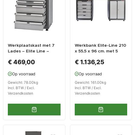
Werkplaatskast met 7
Werkbank Elite-Line 210
Lades – Elite Line –
x 55,5 x 96 cm. met 5
Afsluitbaar – 70 x 54 x
laden en hardhouten
€ 469,00
€ 1.136,25
92 cm – Grijs –
blad.
Powerplustools
Op voorraad
Op voorraad
Gewicht: 78.00kg
Gewicht: 161.00kg
Incl. BTW / Excl.
Incl. BTW / Excl.
Verzendkosten
Verzendkosten