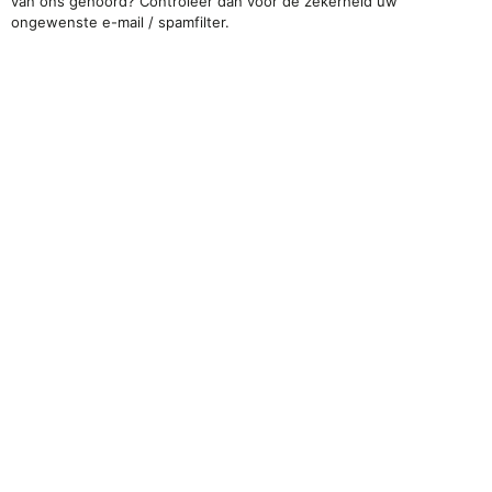
van ons gehoord? Controleer dan voor de zekerheid uw
ongewenste e-mail / spamfilter.