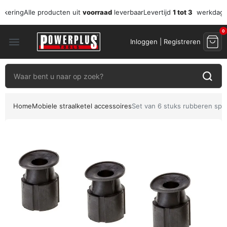
zekering
Alle producten uit
voorraad
leverbaar
Levertijd
1 tot 3
werkdag
0
menu
Inloggen | Registreren
Home
Mobiele straalketel accessoires
Set van 6 stuks rubberen spu