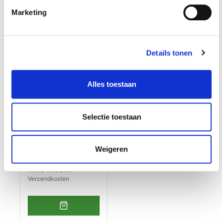
-€ 5,70
Marketing
Details tonen
Alles toestaan
Nozzles set voor
handstraler
€ 23,65
Selectie toestaan
€ 17,95
Op voorraad
Weigeren
Gewicht: 0.19kg
Incl. BTW / Excl.
Verzendkosten