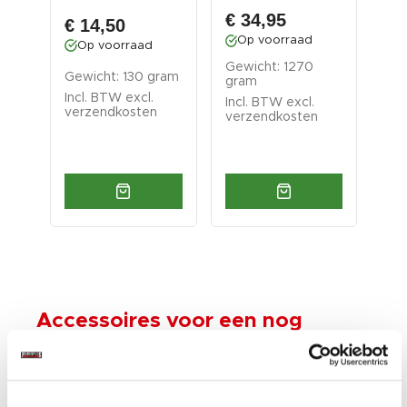
n
straalketel
opvangzak - Mini
€ 2
z...
€ 34,95
€ 14,50
€ 
Op voorraad
Op voorraad
O
Gewicht: 1270
g
Gewicht: 130 gram
gram
Gew
Incl. BTW excl.
Incl. BTW excl.
Inc
verzendkosten
verzendkosten
ver
Accessoires voor een nog
betere ervaring