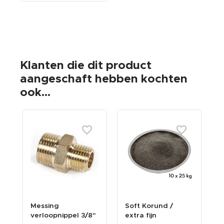
Klanten die dit product
aangeschaft hebben kochten
ook...
Messing
Soft Korund /
Z
verloopnippel 3/8"
extra fijn
h