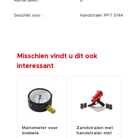
Aantal delen :
6
Geschikt voor :
Handstraler PP-T 0144
Misschien vindt u dit ook
interessant
-€ 5
Manometer voor
Zandstralen met
Noz
mobiele
handstraler met
han