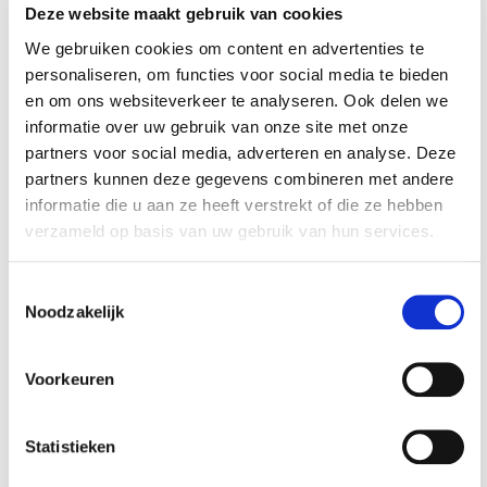
Deze website maakt gebruik van cookies
We gebruiken cookies om content en advertenties te
personaliseren, om functies voor social media te bieden
en om ons websiteverkeer te analyseren. Ook delen we
informatie over uw gebruik van onze site met onze
partners voor social media, adverteren en analyse. Deze
Zandstralen met
Nozzle voor
partners kunnen deze gegevens combineren met andere
handstraler met
handstraler
informatie die u aan ze heeft verstrekt of die ze hebben
opvangzak - Mini
verzameld op basis van uw gebruik van hun services.
€ 34,95
€ 3,95
zandstraler -
Zandstraalpistool -
Op voorraad
Op voorraad
Punt straler - Mobiel
Toestemmingsselectie
Straalpistool.
Gewicht: 1.27kg
Gewicht: 0.03kg
Noodzakelijk
Incl. BTW / Excl.
Incl. BTW / Excl.
Verzendkosten
Verzendkosten
Voorkeuren
Statistieken