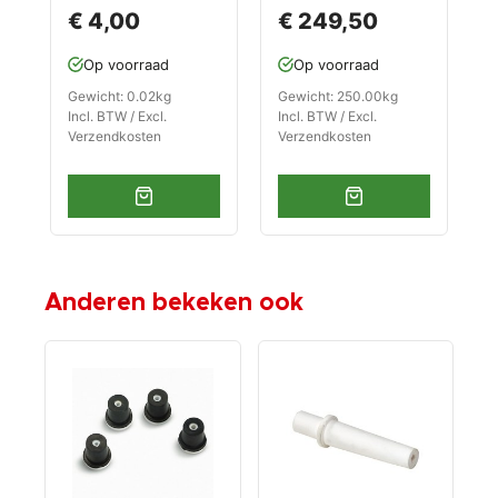
x 1/4" buitendraad
straalmiddel voor
o
€ 4,00
€ 249,50
voor mobiele
het stralen van
z
ketels 0009/0010
hout
Z
Op voorraad
Op voorraad
P
M
Gewicht: 0.02kg
Gewicht: 250.00kg
G
S
Incl. BTW / Excl.
Incl. BTW / Excl.
I
Verzendkosten
Verzendkosten
V
Anderen bekeken ook
-€