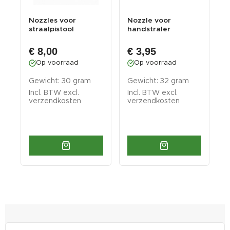
Nozzles voor
Nozzle voor
R
straalpistool
handstraler
s
mobiele straler
0
€
€ 8,00
€ 3,95
Op voorraad
Op voorraad
Gewicht: 30 gram
Gewicht: 32 gram
G
Incl. BTW excl.
Incl. BTW excl.
I
verzendkosten
verzendkosten
v