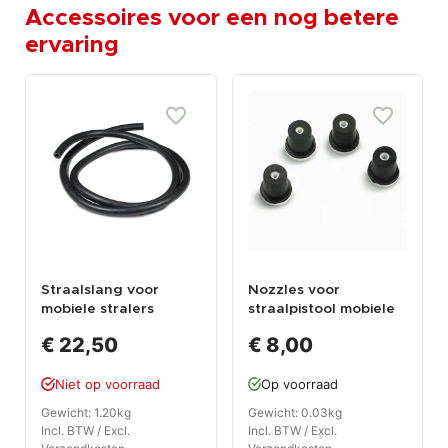
Accessoires voor een nog betere
ervaring
Straalslang voor
Nozzles voor
mobiele stralers
straalpistool mobiele
straler
€ 22,50
€ 8,00
Niet op voorraad
Op voorraad
Gewicht: 1.20kg
Gewicht: 0.03kg
Incl. BTW / Excl.
Incl. BTW / Excl.