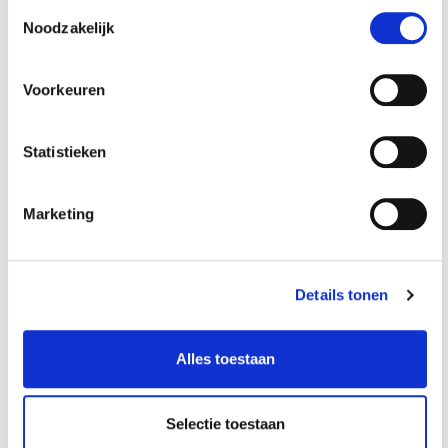
Toestemmingsselectie
Noodzakelijk
Gewicht: 250.00kg
Gewicht: 0.63kg
Incl. BTW / Excl.
Incl. BTW / Excl.
Verzendkosten
Verzendkosten
Voorkeuren
Statistieken
Marketing
Details tonen
Alles toestaan
Slijtdelen voor
Snelkoppeling euro
straalpistool mobiele
luchtaansluiting set -
straalketel
5 delig
Selectie toestaan
€ 4,75
€ 9,95