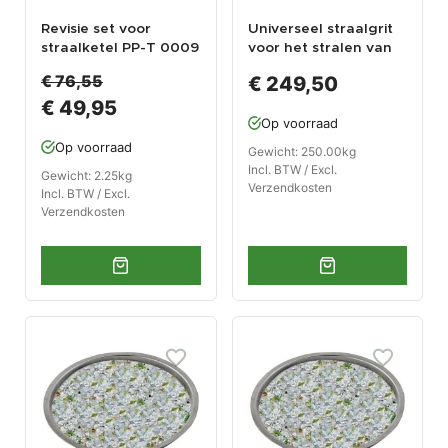
Revisie set voor
Universeel straalgrit
straalketel PP-T 0009
voor het stralen van
en 0010 - Set
staal, beton en steen.
€ 76,55
€ 249,50
straalketel
éénmalig straalmiddel
€ 49,95
onderdelen.
Op voorraad
Op voorraad
Gewicht: 250.00kg
Incl. BTW / Excl.
Gewicht: 2.25kg
Verzendkosten
Incl. BTW / Excl.
Verzendkosten