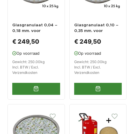
Glasgranulaat 0,04 –
Glasgranulaat 0,10 –
0,18 mm. voor
0,35 mm. voor
straalcabines en
straalcabines en
€ 249,50
€ 249,50
mobiele straalketels
mobiele straalketels
Op voorraad
Op voorraad
Gewicht: 250.00kg
Gewicht: 250.00kg
Incl. BTW / Excl.
Incl. BTW / Excl.
Verzendkosten
Verzendkosten