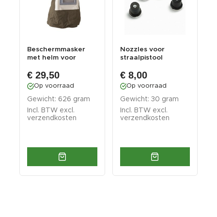
Beschermmasker
Nozzles voor
S
met helm voor
straalpistool
f
mobiel stralen
mobiele straler
v
€ 29,50
€ 8,00
Op voorraad
Op voorraad
Gewicht: 626 gram
Gewicht: 30 gram
G
Incl. BTW excl.
Incl. BTW excl.
I
verzendkosten
verzendkosten
v