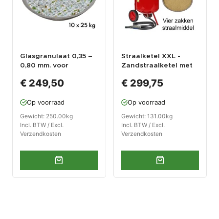
Glasgranulaat 0,35 –
Straalketel XXL -
0,80 mm. voor
Zandstraalketel met
straalcabines en
vier zakken
€ 249,50
€ 299,75
mobiele straalketels
straalmiddel
Op voorraad
Op voorraad
Gewicht: 250.00kg
Gewicht: 131.00kg
Incl. BTW / Excl.
Incl. BTW / Excl.
Verzendkosten
Verzendkosten