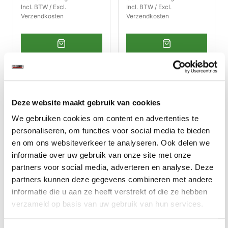
Incl. BTW / Excl.
Incl. BTW / Excl.
Verzendkosten
Verzendkosten
Deze website maakt gebruik van cookies
We gebruiken cookies om content en advertenties te
personaliseren, om functies voor social media te bieden
en om ons websiteverkeer te analyseren. Ook delen we
informatie over uw gebruik van onze site met onze
partners voor social media, adverteren en analyse. Deze
partners kunnen deze gegevens combineren met andere
Glasparels voor
Beschermmasker met
straalcabine gebruik
helm voor mobiel
informatie die u aan ze heeft verstrekt of die ze hebben
stralen
verzameld op basis van uw gebruik van hun services.
€ 599,50
€ 29,50
Op voorraad
Op voorraad