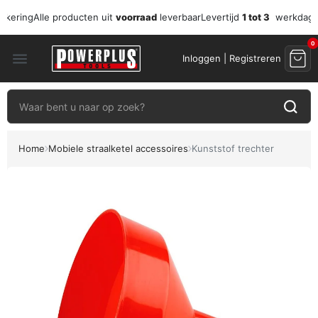
zekering
Alle producten uit
voorraad
leverbaar
Levertijd
1 tot 3
werkdag
0
menu
Inloggen | Registreren
Home
Mobiele straalketel accessoires
Kunststof trechter