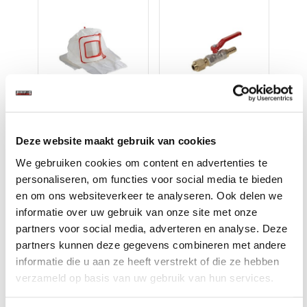
-
Straalmasker
Straalpistool /
Noz
l -
kogelkraan voor
ko
t...
mobiele
str
Deze website maakt gebruik van cookies
straalkete...
€ 12,50
€ 12,50
€ 
We gebruiken cookies om content en advertenties te
Op voorraad
Op voorraad
O
personaliseren, om functies voor social media te bieden
Gewicht: 154 gram
Gewicht: 178 gram
Gew
en om ons websiteverkeer te analyseren. Ook delen we
Incl. BTW excl.
Incl. BTW excl.
Inc
informatie over uw gebruik van onze site met onze
verzendkosten
verzendkosten
ver
partners voor social media, adverteren en analyse. Deze
partners kunnen deze gegevens combineren met andere
informatie die u aan ze heeft verstrekt of die ze hebben
verzameld op basis van uw gebruik van hun services.