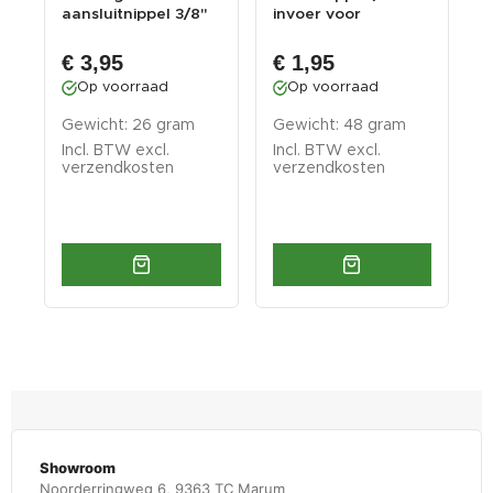
aansluitnippel 3/8"
invoer voor
d
voor het aansluit...
straalpistool 0015
p
€ 3,95
€ 1,95
Op voorraad
Op voorraad
Gewicht: 26 gram
Gewicht: 48 gram
I
Incl. BTW excl.
Incl. BTW excl.
v
verzendkosten
verzendkosten
Showroom
Noorderringweg 6, 9363 TC Marum