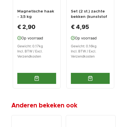
Magnetische haak
Set (2 st.) zachte
M
- 3,5 kg
bekken (kunststof
3
magneetsterkte
met magneten) 11 x
€ 2,90
€ 4,95
2,7 cm. voor
bankschroef
Op voorraad
Op voorraad
Gewicht: 0.17kg
Gewicht: 0.16kg
G
Incl. BTW / Excl.
Incl. BTW / Excl.
I
Verzendkosten
Verzendkosten
V
Anderen bekeken ook