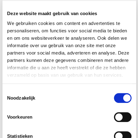
Accessoires voor een nog
betere ervaring
Deze website maakt gebruik van cookies
We gebruiken cookies om content en advertenties te
personaliseren, om functies voor social media te bieden
en om ons websiteverkeer te analyseren. Ook delen we
informatie over uw gebruik van onze site met onze
partners voor social media, adverteren en analyse. Deze
partners kunnen deze gegevens combineren met andere
informatie die u aan ze heeft verstrekt of die ze hebben
verzameld op basis van uw gebruik van hun services.
Grote
Ronde
magneetschaal
magneetschaal 15
Toestemmingsselectie
rechthoekig
cm
€ 6,95
€ 4,95
Noodzakelijk
Op voorraad
Op voorraad
Voorkeuren
Gewicht: 1.06kg
Gewicht: 0.42kg
Incl. BTW / Excl.
Incl. BTW / Excl.
Verzendkosten
Verzendkosten
Statistieken