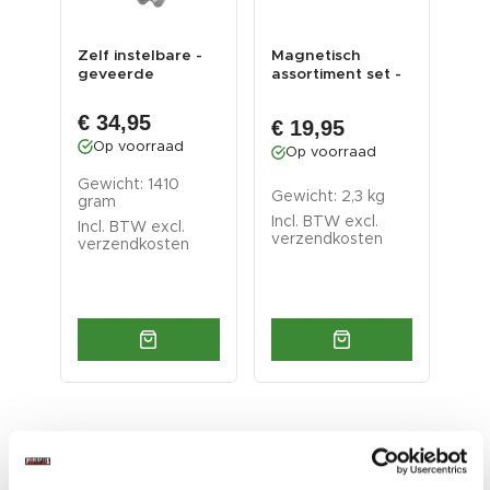
Zelf instelbare -
Magnetisch
Ma
cm
geveerde
assortiment set -
on
poelietrekker 100
4 delig
sch
mm ar...
ger
€ 34,95
€ 
€ 19,95
Op voorraad
O
Op voorraad
Gewicht: 1410
Gew
Gewicht: 2,3 kg
gram
gra
Incl. BTW excl.
Incl. BTW excl.
Inc
verzendkosten
verzendkosten
ver