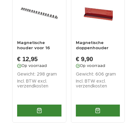
Magnetische
Magnetische
M
houder voor 16
doppenhouder
3
doppen /
€ 12,95
€ 9,90
doppenrail voo...
Op voorraad
Op voorraad
Gewicht: 298 gram
Gewicht: 606 gram
G
Incl. BTW excl.
Incl. BTW excl.
I
verzendkosten
verzendkosten
v