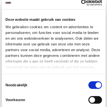
Deze website maakt gebruik van cookies
We gebruiken cookies om content en advertenties te
Misschien vindt u dit ook
personaliseren, om functies voor social media te bieden
interessant
en om ons websiteverkeer te analyseren. Ook delen we
informatie over uw gebruik van onze site met onze
partners voor social media, adverteren en analyse. Deze
partners kunnen deze gegevens combineren met andere
informatie die u aan ze heeft verstrekt of die ze hebben
verzameld op basis van uw gebruik van hun services.
Toestemmingsselectie
Noodzakelijk
x
Grote kunststof
Kunststof bak /
Kun
oam
bak /
vakverdeling 550
vak
...
vakverdeling 2
x 50 x 38 mm
x 1
vakken 305 x ...
voor...
voo.
€ 2,95
€ 3,95
€ 
Voorkeuren
Op voorraad
Op voorraad
O