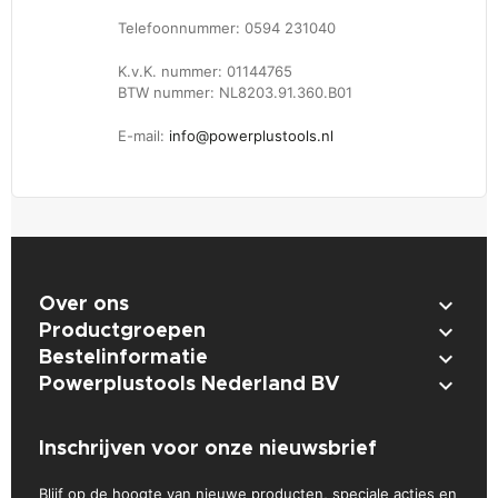
Telefoonnummer: 0594 231040
K.v.K. nummer: 01144765
BTW nummer: NL8203.91.360.B01
E-mail:
info@powerplustools.nl

Over ons

Productgroepen

Bestelinformatie

Powerplustools Nederland BV
Inschrijven voor onze nieuwsbrief
Blijf op de hoogte van nieuwe producten, speciale acties en