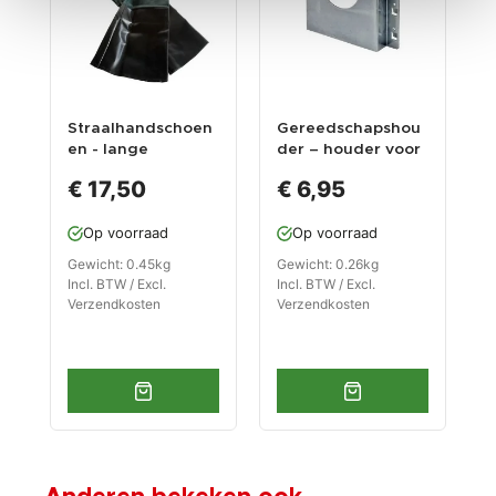
Straalhandschoen
Gereedschapshou
S
en - lange
der – houder voor
2
uitvoering voor
kleine haakse
e
€ 17,50
€ 6,95
straalcabine 0007,
slijper
k
0008, 0140, 0154,
e
Op voorraad
Op voorraad
1314, 1333 en 1334
s
s
Gewicht: 0.45kg
Gewicht: 0.26kg
G
Incl. BTW / Excl.
Incl. BTW / Excl.
I
Verzendkosten
Verzendkosten
V