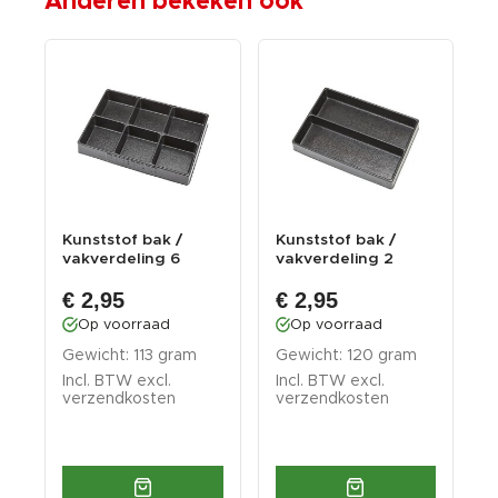
Anderen bekeken ook
/
Kunststof bak /
Kunststof bak /
G
vakverdeling 6
vakverdeling 2
/
vakken 270 x 185 x
vakken 270 x 185 x
v
€ 2,95
€ 2,95
...
...
Op voorraad
Op voorraad
Gewicht: 113 gram
Gewicht: 120 gram
G
Incl. BTW excl.
Incl. BTW excl.
I
verzendkosten
verzendkosten
v