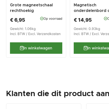
Grote magneetschaal
Magnetisch
rechthoekig
onderdelenbord 
wielen - Magneets
Op voorraad
O
€ 6,95
€ 14,95
Magneet onderde
bord.
Gewicht: 1.06kg
Gewicht: 0.93kg
Incl. BTW / Excl.
Verzendkosten
Incl. BTW / Excl.
Verz
In winkelwagen
In winkelw
Klanten die dit product aa