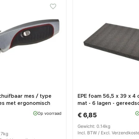
chuifbaar mes / type
EPE foam 56,5 x 39 x 4
es met ergonomisch
mat - 6 lagen - gereeds
 handvat
foam inlay - inleg
Op voorraad
€ 6,85
Gewicht: 0.14kg
Incl. BTW / Excl.
Verzendkost
17kg