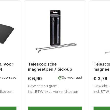
m. voor
Telescopische
Telesco
14
magneetpen / pick-up
magneet
toolset 2 delen
12,5 - 63
€ 6,90
€ 3,79
 voorraad
Op voorraad
Gewicht: 58 gram
Gewicht:
dkosten
Incl. BTW excl.
verzendkosten
Incl. BTW