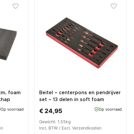
 cm. foam
Beitel – centerpons en pendrijver
chap
set – 13 delen in soft foam
module
Op voorraad
Op voorraad
€ 24,95
Gewicht: 1.55kg
en
Incl. BTW / Excl.
Verzendkosten