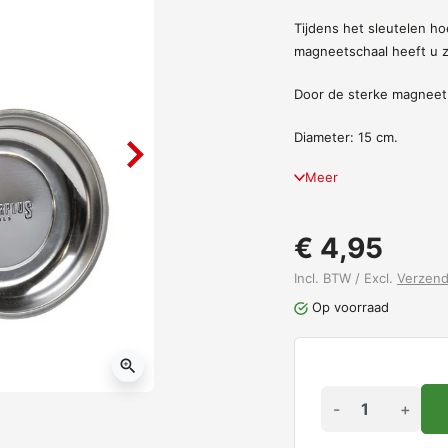
Tijdens het sleutelen h
magneetschaal heeft u ze
Door de sterke magneet 
Diameter: 15 cm.
Meer
€ 4,95
Incl. BTW / Excl.
Verzen
Op voorraad
zoom_in
-
+