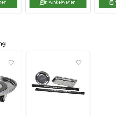
gen
In winkelwagen
I
ng