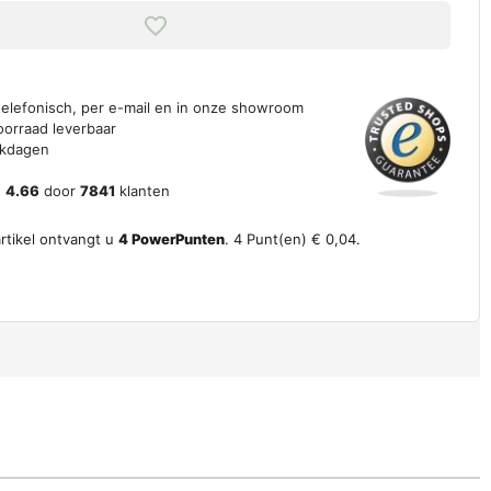
 telefonisch, per e-mail en in onze showroom
oorraad leverbaar
erkdagen
n
4.66
door
7841
klanten
artikel ontvangt u
4
PowerPunten
.
4
Punt(en)
€ 0,04
.