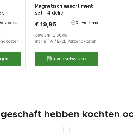
Magnetisch assortiment
op
set - 4 delig
chaal -
p voorraad
Op voorraad
€ 19,95
len
Gewicht: 2.30kg
endkosten
Incl. BTW / Excl.
Verzendkosten
agen
In winkelwagen
ngeschaft hebben kochten oo