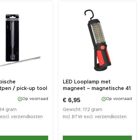
pische
LED Looplamp met
pen / pick-up tool
magneet – magnetische 41
 ...
LED werk...
€ 6,95
Op voorraad
Op voorraad
 34 gram
Gewicht: 172 gram
 excl.
verzendkosten
Incl. BTW excl.
verzendkosten