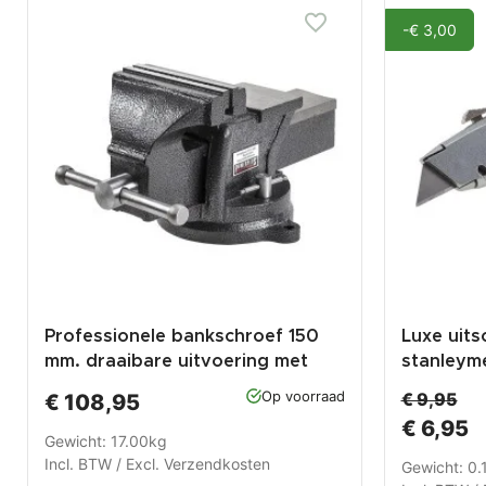
-€ 3,00
Professionele bankschroef 150
Luxe uits
mm. draaibare uitvoering met
stanleym
aambeeld
anti-slip
Op voorraad
€ 9,95
€ 108,95
€ 6,95
Gewicht: 17.00kg
Incl. BTW / Excl.
Verzendkosten
Gewicht: 0.