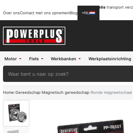
Gratis
transport ver
Over ons
Contact met ons opnemen
Blog
NL
Motor
Fiets
Werkbanken
Werkplaatsinrichting
Home
Gereedschap
Magnetisch gereedschap
Ronde magneetschaal