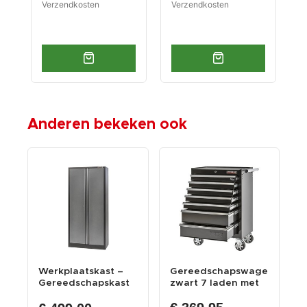
Verzendkosten
Verzendkosten
V
Anderen bekeken ook
en
Werkplaatskast –
Gereedschapswagen
G
Gereedschapskast
zwart 7 laden met
r
– kast voor werk...
quick lock
l