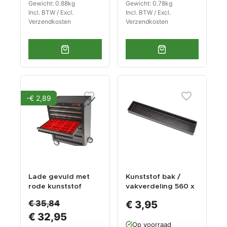
Gewicht: 0.88kg
Gewicht: 0.78kg
Incl. BTW / Excl.
Incl. BTW / Excl.
Verzendkosten
Verzendkosten
-€ 2,89
Lade gevuld met
Kunststof bak /
rode kunststof
vakverdeling 560 x
bakken type 4
100 x 38 mm voor
€ 35,84
€ 3,95
gereedschapswage
€ 32,95
n
Op voorraad