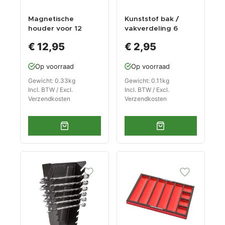
Magnetische
Kunststof bak /
houder voor 12
vakverdeling 6
doppen /
vakken 270 x 185 x
€ 12,95
€ 2,95
doppenrail voor
38 mm voor
1/2" doppen /
gereedschapswage
Op voorraad
Op voorraad
doppenhouder
n
Gewicht: 0.33kg
Gewicht: 0.11kg
Incl. BTW / Excl.
Incl. BTW / Excl.
Verzendkosten
Verzendkosten