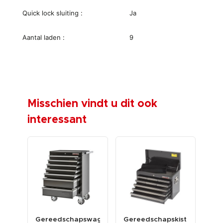
Quick lock sluiting :
Ja
Aantal laden :
9
Misschien vindt u dit ook
interessant
Gereedschapswagen
Gereedschapskist
Set