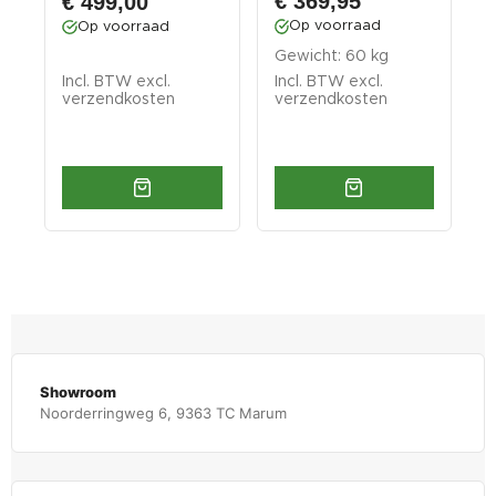
€ 369,95
€ 499,00
Op voorraad
Op voorraad
Gewicht: 60 kg
G
Incl. BTW excl.
Incl. BTW excl.
I
verzendkosten
verzendkosten
v
Showroom
Noorderringweg 6, 9363 TC Marum