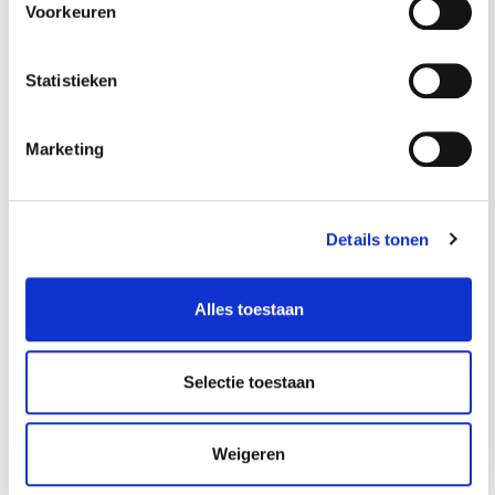
Voorkeuren
gereedschapswage
gereedschapswage
Op voorraad
Op voorraad
n
n
Gewicht: 0.12kg
Gewicht: 0.12kg
Statistieken
Incl. BTW / Excl.
Incl. BTW / Excl.
Verzendkosten
Verzendkosten
Marketing
Details tonen
Alles toestaan
Selectie toestaan
Magnetische
Magnetische
Weigeren
houder zwart voor 1
houder zwart voor
spuitbus
2 spuitbussen