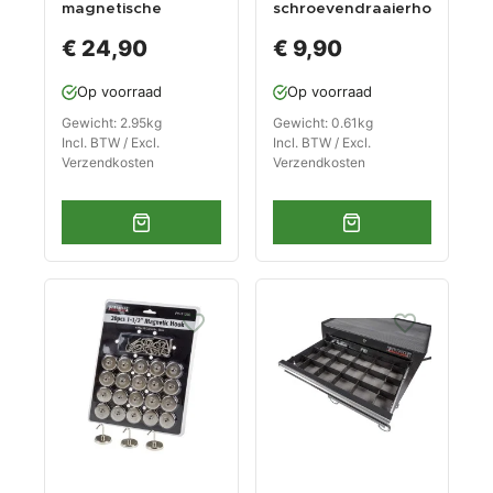
magnetische
schroevendraaierho
bakken - zwart
uder - zwart
€ 24,90
€ 9,90
Op voorraad
Op voorraad
Gewicht: 2.95kg
Gewicht: 0.61kg
Incl. BTW / Excl.
Incl. BTW / Excl.
Verzendkosten
Verzendkosten