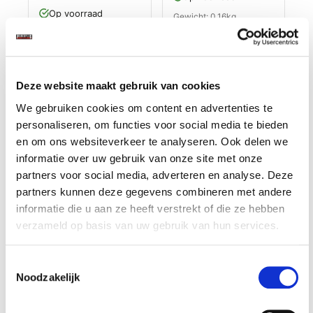
Op voorraad
Gewicht: 0.16kg
Incl. BTW / Excl.
Gewicht: 0.84kg
Verzendkosten
Incl. BTW / Excl.
Verzendkosten
Deze website maakt gebruik van cookies
We gebruiken cookies om content en advertenties te
personaliseren, om functies voor social media te bieden
en om ons websiteverkeer te analyseren. Ook delen we
informatie over uw gebruik van onze site met onze
partners voor social media, adverteren en analyse. Deze
partners kunnen deze gegevens combineren met andere
informatie die u aan ze heeft verstrekt of die ze hebben
verzameld op basis van uw gebruik van hun services.
Toestemmingsselectie
Kunststof bak /
Kunststof bak /
Noodzakelijk
vakverdeling 3
vakverdeling 2
vakken 270 x 185 x
vakken 270 x 185 x
€ 2,95
€ 2,95
38 mm voor
38 mm voor