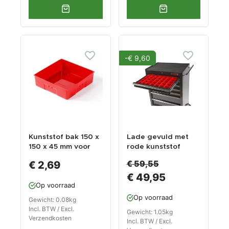
-€ 9,60
Kunststof bak 150 x
Lade gevuld met
150 x 45 mm voor
rode kunststof
gereedschapswage
bakken type 1
€ 59,55
€ 2,69
n
€ 49,95
Op voorraad
Op voorraad
Gewicht: 0.08kg
Incl. BTW / Excl.
Gewicht: 1.05kg
Verzendkosten
Incl. BTW / Excl.