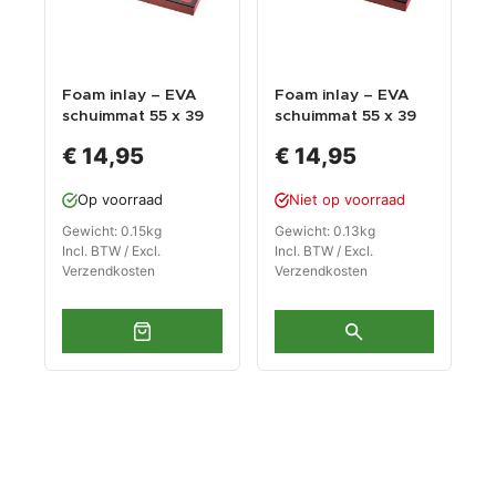
Foam inlay – EVA
Foam inlay – EVA
schuimmat 55 x 39
schuimmat 55 x 39
cm - vakverdeling
cm - vakverdeling
€ 14,95
€ 14,95
voor
voor
gereedschapswage
gereedschapswage
Op voorraad
Niet op voorraad
n – 24 vakken
n – 6 vakken.
Gewicht: 0.15kg
Gewicht: 0.13kg
Incl. BTW / Excl.
Incl. BTW / Excl.
Verzendkosten
Verzendkosten