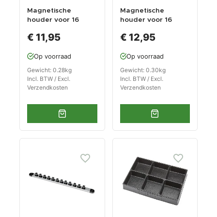
Magnetische
Magnetische
houder voor 16
houder voor 16
doppen /
doppen /
€ 11,95
€ 12,95
doppenrail voor
doppenrail voor
1/4" doppen /
3/8" doppen /
Op voorraad
Op voorraad
doppenhouder
doppenhouder
Gewicht: 0.28kg
Gewicht: 0.30kg
Incl. BTW / Excl.
Incl. BTW / Excl.
Verzendkosten
Verzendkosten