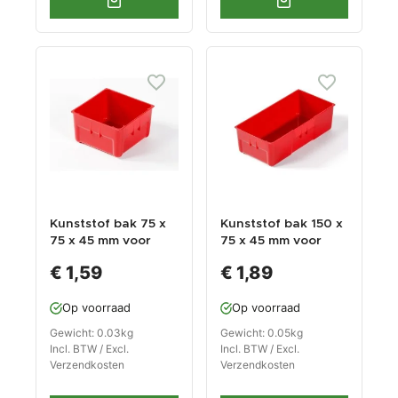
Kunststof bak 75 x
Kunststof bak 150 x
75 x 45 mm voor
75 x 45 mm voor
gereedschapswage
gereedschapswage
€ 1,59
€ 1,89
n
n
Op voorraad
Op voorraad
Gewicht: 0.03kg
Gewicht: 0.05kg
Incl. BTW / Excl.
Incl. BTW / Excl.
Verzendkosten
Verzendkosten