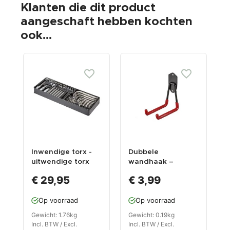
Klanten die dit product
aangeschaft hebben kochten
ook...
Inwendige torx -
Dubbele
K
uitwendige torx
wandhaak –
v
doppenset - L torx
ophangbeugel van
5
€ 29,95
€ 3,99
set 52 delig in
metaal 6 x 12,5 x
g
kunststof module
13,5 cm
Op voorraad
Op voorraad
voor
gereedschapswag
Gewicht: 1.76kg
Gewicht: 0.19kg
G
en
Incl. BTW / Excl.
Incl. BTW / Excl.
I