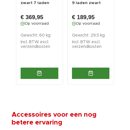
der
zwart 7 laden
9 laden zwart
hou
uder
met quick lock
met quick lock
sta
vak
€ 
€ 369,95
€ 189,95
...
O
Op voorraad
Op voorraad
Gew
gram
Gewicht: 60 kg
Gewicht: 29,5 kg
gr
Incl. BTW excl.
Incl. BTW excl.
Inc
verzendkosten
verzendkosten
ver
Accessoires voor een nog
betere ervaring