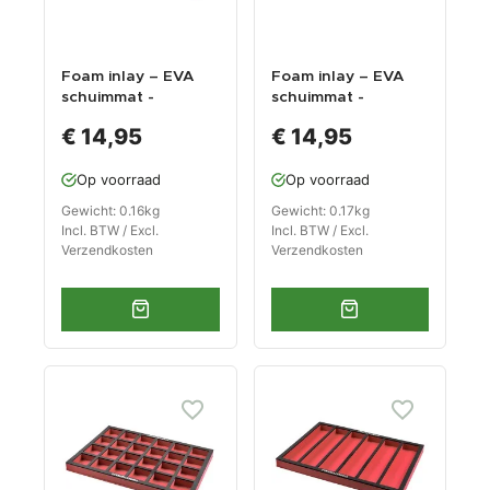
Foam inlay – EVA
Foam inlay – EVA
schuimmat -
schuimmat -
vakverdeling voor
vakverdeling voor
€ 14,95
€ 14,95
gereedschapswage
gereedschapswage
n – 6 plus 6 vakken.
n – 12 vakken.
Op voorraad
Op voorraad
Gewicht: 0.16kg
Gewicht: 0.17kg
Incl. BTW / Excl.
Incl. BTW / Excl.
Verzendkosten
Verzendkosten