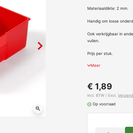
Materiaaldikte: 2 mm.
Handig om losse onderd
Ook verkrijgbaar in an
vullen.
Prijs per stuk.
Meer
€ 1,89
Incl. BTW / Excl.
Verzen
Op voorraad
zoom_in