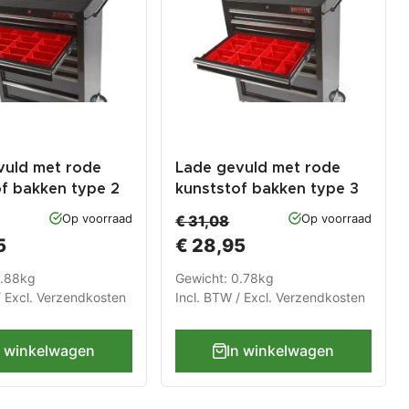
vuld met rode
Lade gevuld met rode
of bakken type 2
kunststof bakken type 3
Op voorraad
Op voorraad
€ 31,08
5
€ 28,95
0.88kg
Gewicht: 0.78kg
/ Excl.
Verzendkosten
Incl. BTW / Excl.
Verzendkosten
n winkelwagen
In winkelwagen