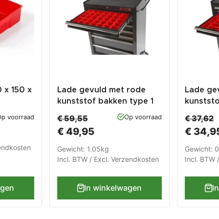
 x 150 x
Lade gevuld met rode
Lade ge
kunststof bakken type 1
kunstst
gen
p voorraad
Op voorraad
€ 59,55
€ 37,62
€ 49,95
€ 34,9
endkosten
Gewicht: 1.05kg
Gewicht: 
Incl. BTW / Excl.
Verzendkosten
Incl. BTW 
agen
In winkelwagen
I