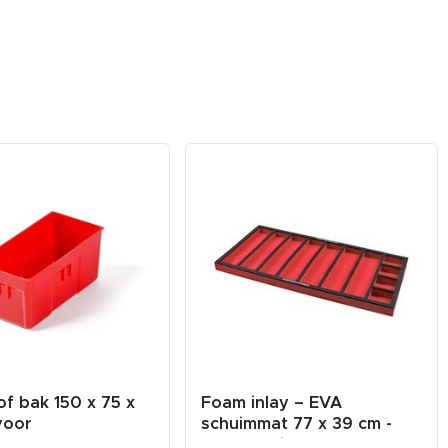
of bak 150 x 75 x
Foam inlay – EVA
voor
schuimmat 77 x 39 cm -
chapswa...
vakverdeli...