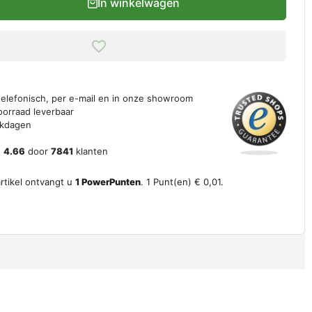
In winkelwagen
 telefonisch, per e-mail en in onze showroom
oorraad leverbaar
erkdagen
n
4.66
door
7841
klanten
artikel ontvangt u
1
PowerPunten
.
1
Punt(en)
€ 0,01
.