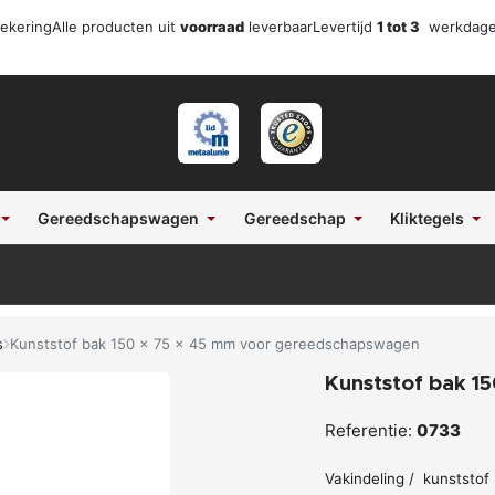
zekering
Alle producten uit
voorraad
leverbaar
Levertijd
1 tot 3
werkdag
Gereedschapswagen
Gereedschap
Kliktegels
s
Kunststof bak 150 x 75 x 45 mm voor gereedschapswagen
Kunststof bak 1
Referentie:
0733
Vakindeling / kunststo