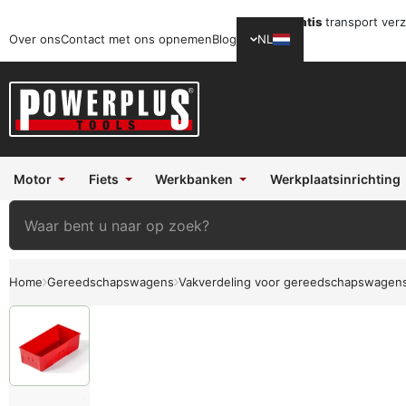
Gratis
transport ver
Over ons
Contact met ons opnemen
Blog
NL
Motor
Fiets
Werkbanken
Werkplaatsinrichting
Home
Gereedschapswagens
Vakverdeling voor gereedschapswagen