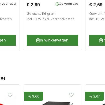
€ 2,99
€ 2,69
 voorraad
Op voorraad
Gewicht: 116 gram
Gewicht:
dkosten
Incl. BTW excl.
verzendkosten
Incl. BTW
gen
In winkelwagen
I
ng
-€ 9,60
-€ 2,67