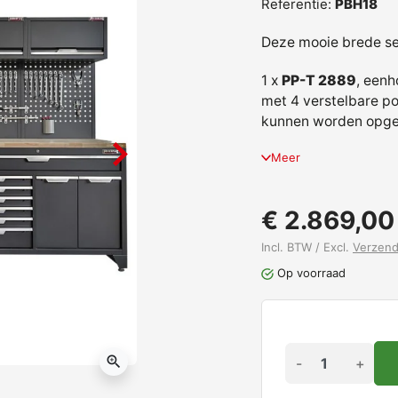
Referentie:
PBH18
Deze mooie brede se
1 x
PP-T 2889
, eenh
met 4 verstelbare po
kunnen worden opg
Meer
€ 2.869,00
Incl. BTW / Excl.
Verzen
Op voorraad
zoom_in
-
+