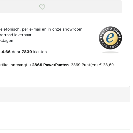
 telefonisch, per e-mail en in onze showroom
oorraad leverbaar
erkdagen
n
4.66
door
7839
klanten
artikel ontvangt u
2869
PowerPunten
.
2869
Punt(en)
€ 28,69
.