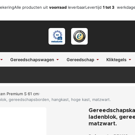
zekering
Alle producten uit
voorraad
leverbaar
Levertijd
1 tot 3
werkdag
Gereedschapswagen
Gereedschap
Kliktegels
ken Premium S 61 cm
lok, gereedschapsborden, hangkast, hoge kast, matzwart.
Gereedschapskas
ladenblok, gere
matzwart.