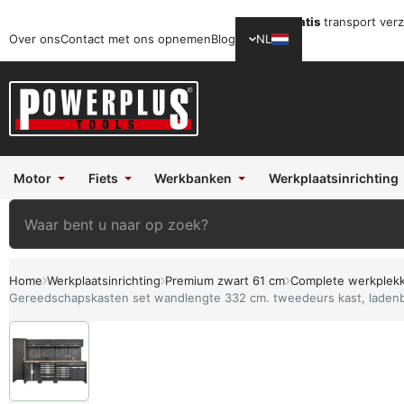
Gratis
transport ver
Over ons
Contact met ons opnemen
Blog
NL
Motor
Fiets
Werkbanken
Werkplaatsinrichting
Home
Werkplaatsinrichting
Premium zwart 61 cm
Complete werkplek
Gereedschapskasten set wandlengte 332 cm. tweedeurs kast, ladenb