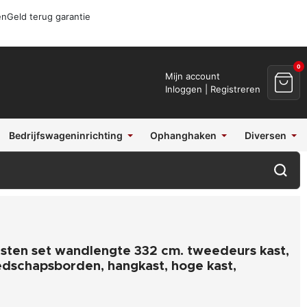
en
Geld terug garantie
0
Mijn account
Inloggen | Registreren
Bedrijfswageninrichting
Ophanghaken
Diversen
ten set wandlengte 332 cm. tweedeurs kast,
edschapsborden, hangkast, hoge kast,