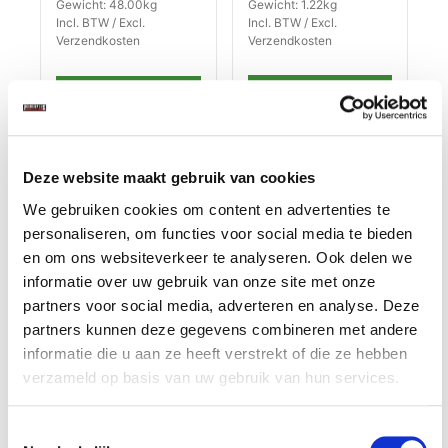
Gewicht: 48.00kg
Gewicht: 1.22kg
Incl. BTW / Excl.
Incl. BTW / Excl.
Verzendkosten
Verzendkosten
Deze website maakt gebruik van cookies
We gebruiken cookies om content en advertenties te
personaliseren, om functies voor social media te bieden
en om ons websiteverkeer te analyseren. Ook delen we
informatie over uw gebruik van onze site met onze
partners voor social media, adverteren en analyse. Deze
partners kunnen deze gegevens combineren met andere
Magnetische
Set van 20
informatie die u aan ze heeft verstrekt of die ze hebben
schroevendraaierho
magnetische haken
verzameld op basis van uw gebruik van hun services.
uder - zwart
€ 9,90
€ 19,95
Toestemmingsselectie
Op voorraad
Op voorraad