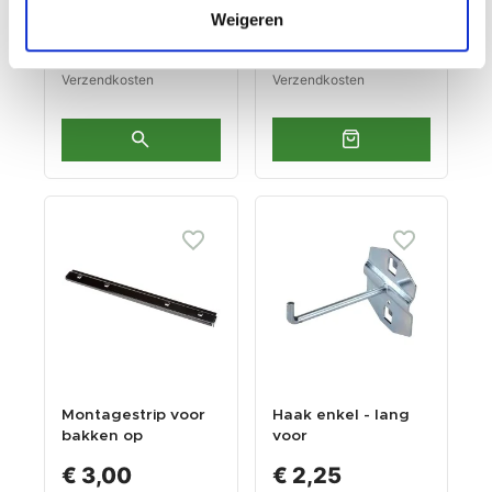
Niet op voorraad
Op voorraad
gereedschapsbord
Weigeren
Gewicht: 131.00kg
Gewicht: 0.05kg
Incl. BTW / Excl.
Incl. BTW / Excl.
Verzendkosten
Verzendkosten
Montagestrip voor
Haak enkel - lang
bakken op
voor
gereedschapsbord
gereedschapsbord
€ 3,00
€ 2,25
- Trayhouder zwart