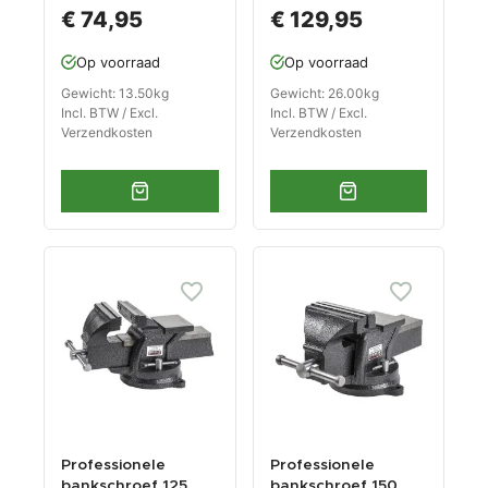
uitvoering met
uitvoering met
€ 74,95
€ 129,95
aambeeld
aambeeld
Op voorraad
Op voorraad
Gewicht: 13.50kg
Gewicht: 26.00kg
Incl. BTW / Excl.
Incl. BTW / Excl.
Verzendkosten
Verzendkosten
Professionele
Professionele
bankschroef 125
bankschroef 150