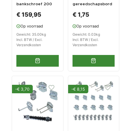
bankschroef 200
gereedschapsbord
mm. draaibare
- verzinkte haak 1
€ 159,95
€ 1,75
uitvoering met
pin
aambeeld
Op voorraad
Op voorraad
Gewicht: 35.00kg
Gewicht: 0.03kg
Incl. BTW / Excl.
Incl. BTW / Excl.
Verzendkosten
Verzendkosten
-€ 3,70
-€ 8,15