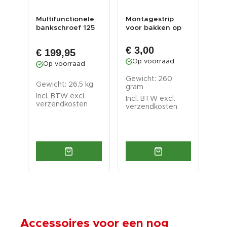
 99
Multifunctionele
Montagestrip
Uit
bankschroef 125
voor bakken op
hak
mm. draaibare
gereedschapsbord
Pow
€ 1
uit...
- Tra...
ger
€ 3,00
€ 199,95
€ 
Op voorraad
Op voorraad
O
Gewicht: 260
Gew
gram
Gewicht: 26,5 kg
gram
gr
Incl. BTW excl.
Incl. BTW excl.
Inc
verzendkosten
verzendkosten
ver
Accessoires voor een nog