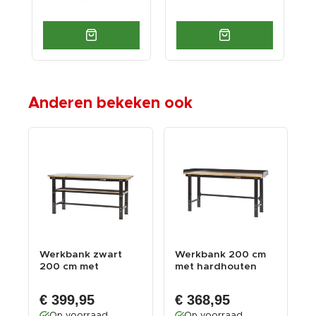
Anderen bekeken ook
t
Werkbank zwart
Werkbank 200 cm
W
1
200 cm met
met hardhouten
2
hardhouten blad
blad met opzetrand
h
...
o
€ 399,95
€ 368,95
Op voorraad
Op voorraad