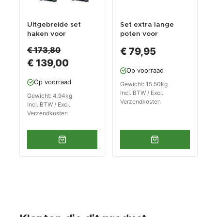
Uitgebreide set
Set extra lange
haken voor
poten voor
Powerplustools
werkbank PP-T
€ 173,80
€ 79,95
gereedschapsbord
0445S, 0446S en
€ 139,00
-
0447S (zwart )
Op voorraad
gereedschapsbord
extra hoge
en -
werkbank
Op voorraad
Gewicht: 15.50kg
gereedschapswand
Incl. BTW / Excl.
Gewicht: 4.94kg
Verzendkosten
Incl. BTW / Excl.
Verzendkosten