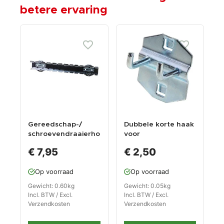
betere ervaring
Gereedschap-/
Dubbele korte haak
schroevendraaierho
voor
uder voor
gereedschapsbord
€ 7,95
€ 2,50
gatenbord
Op voorraad
Op voorraad
Gewicht: 0.60kg
Gewicht: 0.05kg
Incl. BTW / Excl.
Incl. BTW / Excl.
Verzendkosten
Verzendkosten