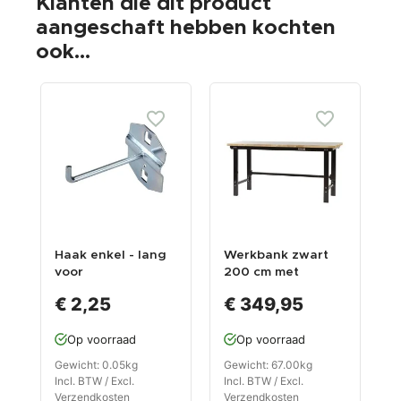
Klanten die dit product
aangeschaft hebben kochten
ook...
Haak enkel - lang
Werkbank zwart
M
voor
200 cm met
h
gereedschapsbord
hardhouten blad
3
€ 2,25
€ 349,95
open model
Op voorraad
Op voorraad
Gewicht: 0.05kg
Gewicht: 67.00kg
G
Incl. BTW / Excl.
Incl. BTW / Excl.
I
Verzendkosten
Verzendkosten
V