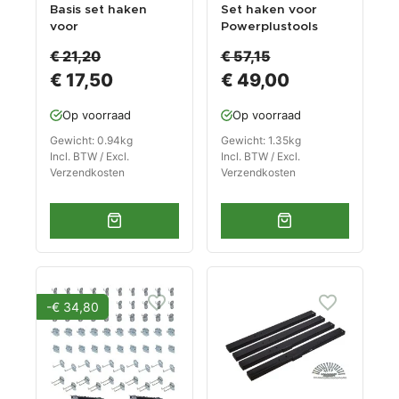
Basis set haken
Set haken voor
voor
Powerplustools
Powerplustools
gereedschapsbord
€ 21,20
€ 57,15
gereedschapsbord
-
€ 17,50
€ 49,00
-
gereedschapsbord
gereedschapsbord
en -
en -
gereedschapswand
Op voorraad
Op voorraad
gereedschapswand
.
Gewicht: 0.94kg
Gewicht: 1.35kg
Incl. BTW / Excl.
Incl. BTW / Excl.
Verzendkosten
Verzendkosten
-€ 34,80