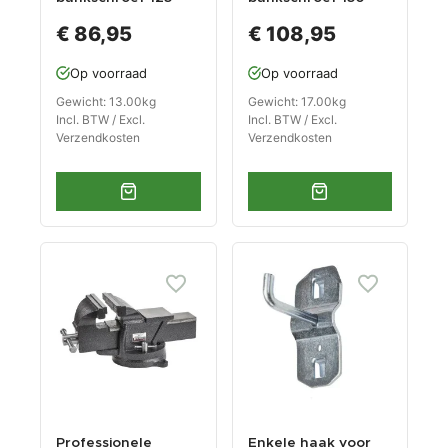
mm. draaibare
mm. draaibare
€ 86,95
€ 108,95
uitvoering met
uitvoering met
aambeeld
aambeeld
Op voorraad
Op voorraad
Gewicht: 13.00kg
Gewicht: 17.00kg
Incl. BTW / Excl.
Incl. BTW / Excl.
Verzendkosten
Verzendkosten
Professionele
Enkele haak voor