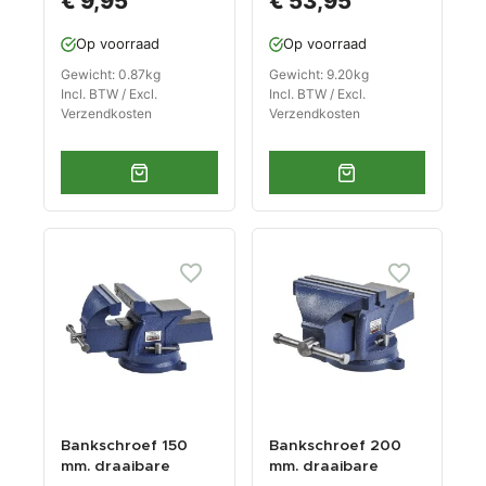
€ 9,95
€ 53,95
zwart
aambeeld
Op voorraad
Op voorraad
Gewicht: 0.87kg
Gewicht: 9.20kg
Incl. BTW / Excl.
Incl. BTW / Excl.
Verzendkosten
Verzendkosten
Bankschroef 150
Bankschroef 200
mm. draaibare
mm. draaibare