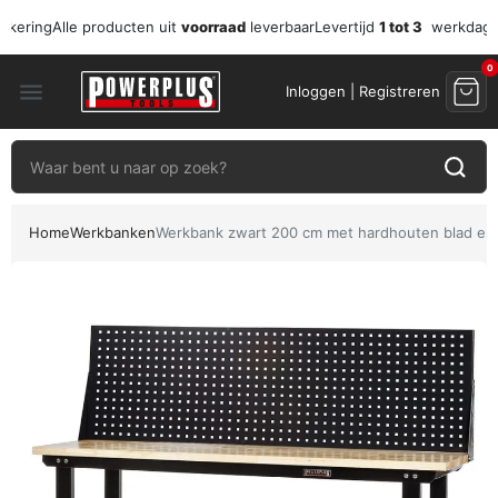
zekering
Alle producten uit
voorraad
leverbaar
Levertijd
1 tot 3
werkdag
0
menu
Inloggen | Registreren
Home
Werkbanken
Werkbank zwart 200 cm met hardhouten blad en