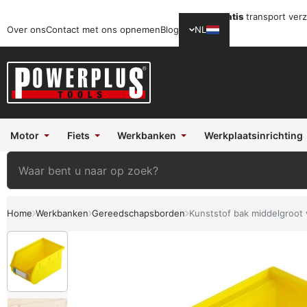
Gratis
transport ver
Over ons
Contact met ons opnemen
Blog
NL
Motor
Fiets
Werkbanken
Werkplaatsinrichting
Home
Werkbanken
Gereedschapsborden
Kunststof bak middelgroot