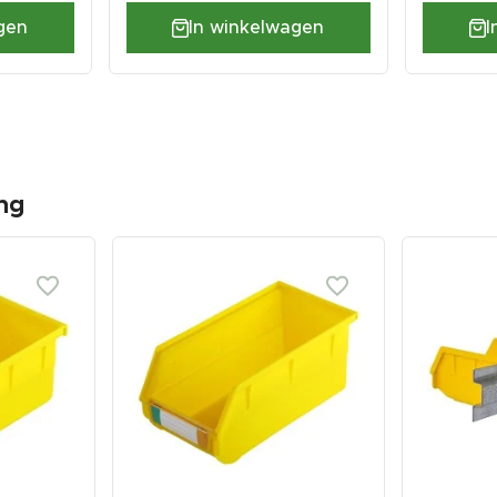
gen
In winkelwagen
I
ng