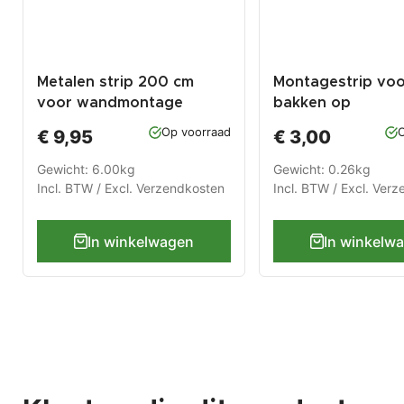
Metalen strip 200 cm
Montagestrip voo
voor wandmontage
bakken op
gereedschapsbor
Op voorraad
O
€ 9,95
€ 3,00
Trayhouder zwar
Gewicht: 6.00kg
Gewicht: 0.26kg
Incl. BTW / Excl.
Verzendkosten
Incl. BTW / Excl.
Verz
In winkelwagen
In winkelw