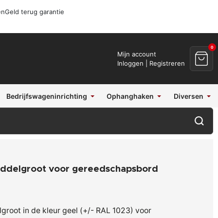
en
Geld terug garantie
0
Mijn account
Inloggen | Registreren
Bedrijfswageninrichting
Ophanghaken
Diversen
iddelgroot voor gereedschapsbord
groot in de kleur geel (+/- RAL 1023) voor