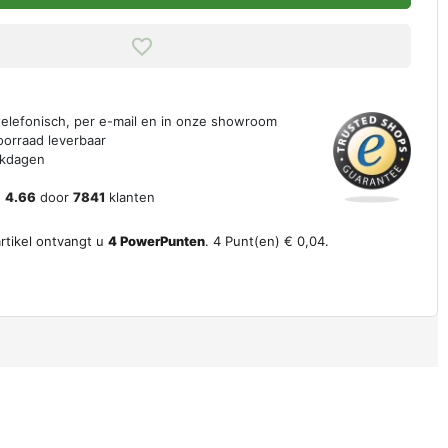
 telefonisch, per e-mail en in onze showroom
oorraad leverbaar
erkdagen
n
4.66
door
7841
klanten
artikel ontvangt u
4
PowerPunten
.
4
Punt(en)
€ 0,04
.