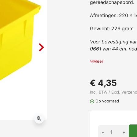
gereedschapsbord.
Afmetingen: 220 x 
Gewicht: 226 gram.
Voor bevestiging van
0661 van 44 cm. nod
Meer
€ 4,35
Incl. BTW / Excl.
Verzen
Op voorraad
zoom_in
-
+