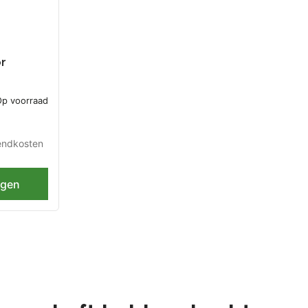
r
d -
p voorraad
t
endkosten
agen