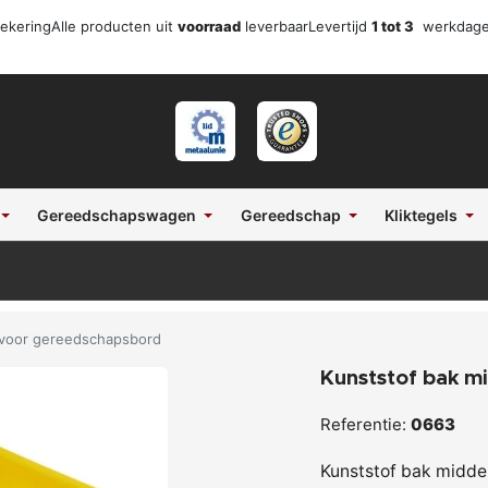
zekering
Alle producten uit
voorraad
leverbaar
Levertijd
1 tot 3
werkdag
Gereedschapswagen
Gereedschap
Kliktegels
 voor gereedschapsbord
Kunststof bak m
Referentie:
0663
Kunststof bak middel