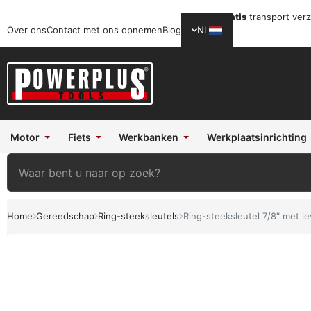
Gratis
transport ver
Over ons
Contact met ons opnemen
Blog
NL
Motor
Fiets
Werkbanken
Werkplaatsinrichting
Home
Gereedschap
Ring-steeksleutels
Ring-steeksleutel 7/8" met l