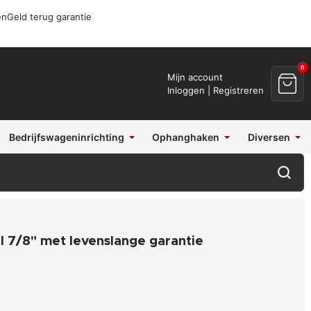
en
Geld terug garantie
0
Mijn account
Inloggen | Registreren
Bedrijfswageninrichting
Ophanghaken
Diversen
l 7/8" met levenslange garantie