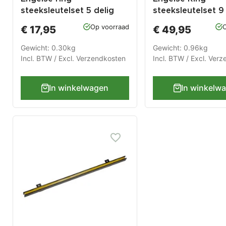
steeksleutelset 5 delig
steeksleutelset 9
met levenslange garantie
met levenslange 
Op voorraad
O
€ 17,95
€ 49,95
Gewicht: 0.30kg
Gewicht: 0.96kg
Incl. BTW / Excl.
Verzendkosten
Incl. BTW / Excl.
Verz
In winkelwagen
In winkelw