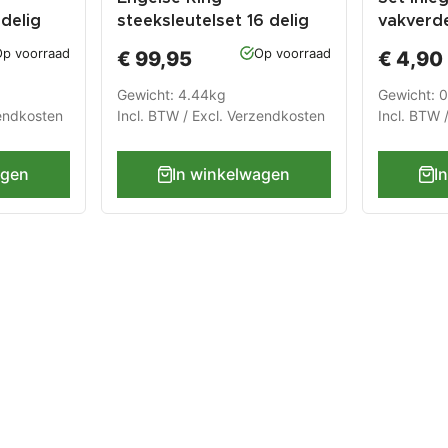
 delig
steeksleutelset 16 delig
vakverd
garantie
met levenslange garantie
steeksle
p voorraad
Op voorraad
€ 99,95
€ 4,90
Gewicht: 4.44kg
Gewicht: 
endkosten
Incl. BTW / Excl.
Verzendkosten
Incl. BTW 
agen
In winkelwagen
I