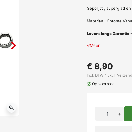
Gepolijst , superglad e
Materiaal: Chrome Van
Levenslange Garantie -
Meer
€ 8,90
Incl. BTW / Excl.
Verzen
Op voorraad
zoom_in
-
+