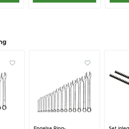
ng
Engelse Ring-
Set inleg