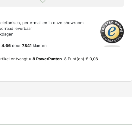
 telefonisch, per e-mail en in onze showroom
oorraad leverbaar
erkdagen
n
4.66
door
7841
klanten
artikel ontvangt u
8
PowerPunten
.
8
Punt(en)
€ 0,08
.