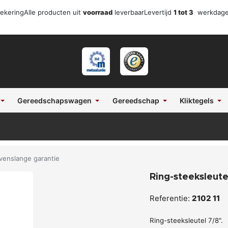
zekering
Alle producten uit
voorraad
leverbaar
Levertijd
1 tot 3
werkdag
Gereedschapswagen
Gereedschap
Kliktegels
evenslange garantie
Ring-steeksleute
Referentie:
2102 11
Ring-steeksleutel 7/8".