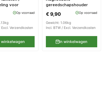
eling voor
gereedschapshouder
utels
Op voorraad
Op voorraad
€ 9,90
0.13kg
Gewicht: 1.06kg
/ Excl.
Verzendkosten
Incl. BTW / Excl.
Verzendkosten
n winkelwagen
In winkelwagen