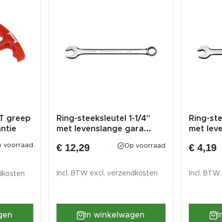
 T greep
Ring-steeksleutel 1-1/4"
Ring-ste
ntie
met levenslange gara...
met lev
€ 12,29
€ 4,19
 voorraad
Op voorraad
Incl. BTW excl.
verzendkosten
Incl. BTW
dkosten
In winkelwagen
I
gen