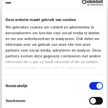
Gewicht: 0.49kg
Gewicht: 1.82kg
Incl. BTW / Excl.
Incl. BTW / Excl.
Verzendkosten
Verzendkosten
Deze website maakt gebruik van cookies
We gebruiken cookies om content en advertenties te
personaliseren, om functies voor social media te bieden
en om ons websiteverkeer te analyseren. Ook delen we
informatie over uw gebruik van onze site met onze
partners voor social media, adverteren en analyse. Deze
partners kunnen deze gegevens combineren met andere
informatie die u aan ze heeft verstrekt of die ze hebben
verzameld op basis van uw gebruik van hun services.
Toestemmingsselectie
Set inleg lamellen /
Magnetische
Noodzakelijk
vakverdeling voor
gereedschapshoud
steeksleutels
er
€ 4,90
€ 9,90
Voorkeuren
Op voorraad
Op voorraad