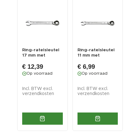
el
Ring-ratelsleutel
Ring-ratelsleutel
Rin
17 mm met
11 mm met
9 
levenslange
levenslange
lev
€ 12,39
€ 6,99
€ 
garantie
garantie
gar
Op voorraad
Op voorraad
O
Incl. BTW excl.
Incl. BTW excl.
Inc
verzendkosten
verzendkosten
ver