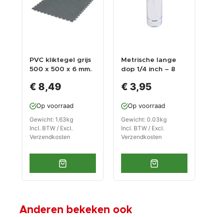
PVC kliktegel grijs
Metrische lange
R
500 x 500 x 6 mm.
dop 1/4 inch – 8
- Industriële
mm. zeskant dop –
l
€ 8,49
€ 3,95
werkplaatstegel
5 cm. lange
g
met ronde noppen
dopsleutel
Op voorraad
Op voorraad
Gewicht: 1.63kg
Gewicht: 0.03kg
G
Incl. BTW / Excl.
Incl. BTW / Excl.
I
Verzendkosten
Verzendkosten
V
Anderen bekeken ook