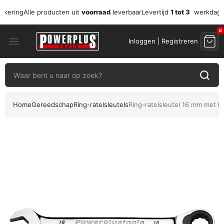
zekering
Alle producten uit
voorraad
leverbaar
Levertijd
1 tot 3
werkdag
0
menu
Inloggen | Registreren
Home
Gereedschap
Ring-ratelsleutels
Ring-ratelsleutel 16 mm met l