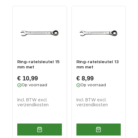
8
Ring-ratelsleutel 15
Ring-ratelsleutel 13
R
mm met
mm met
levenslange
levenslange
l
€ 10,99
€ 8,99
garantie
garantie
g
Op voorraad
Op voorraad
Incl. BTW excl.
Incl. BTW excl.
I
verzendkosten
verzendkosten
v