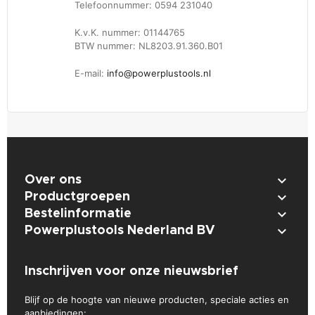
Telefoonnummer: 0594 231040
K.v.K. nummer: 01144765
BTW nummer: NL8203.91.360.B01
E-mail:
info@powerplustools.nl

Over ons

Productgroepen

Bestelinformatie

Powerplustools Nederland BV
Inschrijven voor onze nieuwsbrief
Blijf op de hoogte van nieuwe producten, speciale acties en
aanbiedingen: