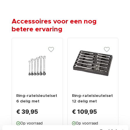
Accessoires voor een nog
betere ervaring
Ring-ratelsleutelset
Ring-ratelsleutelset
6 delig met
12 delig met
levenslange
levenslange
€ 39,95
€ 109,95
garantie
garantie
Op voorraad
Op voorraad