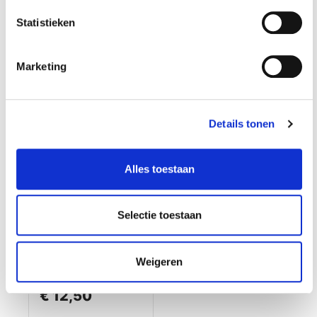
Gewicht: 0.13kg
Gewicht: 1.06kg
Statistieken
Incl. BTW / Excl.
Incl. BTW / Excl.
Verzendkosten
Verzendkosten
Marketing
Details tonen
Alles toestaan
Selectie toestaan
Magnetische
Weigeren
gereedschapshoud
er 60 cm breed
€ 12,50