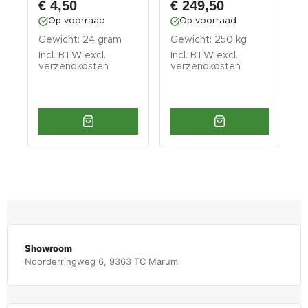
€ 4,50
€ 249,50
3/8 bui...
Op voorraad
Op voorraad
Gewicht: 24 gram
Gewicht: 250 kg
G
Incl. BTW excl.
Incl. BTW excl.
I
verzendkosten
verzendkosten
v
Showroom
Noorderringweg 6, 9363 TC Marum