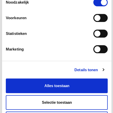
Noodzakelijk
Voorkeuren
Waterafscheider
Snelkoppeling euro
voor mobiele
luchtaansluiting set
straalketel
- 5 delig
Statistieken
€ 29,00
€ 9,95
Op voorraad
Op voorraad
Marketing
Gewicht: 0.39kg
Gewicht: 0.17kg
Incl. BTW / Excl.
Incl. BTW / Excl.
Verzendkosten
Verzendkosten
Details tonen
Alles toestaan
Selectie toestaan