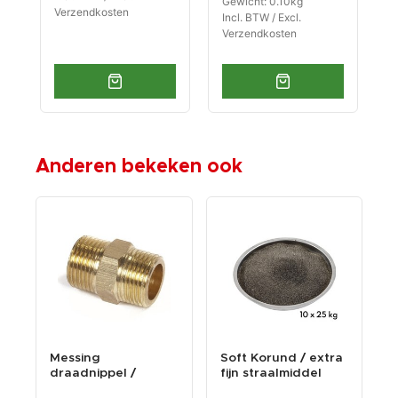
Gewicht: 0.10kg
Verzendkosten
V
Incl. BTW / Excl.
Verzendkosten
Anderen bekeken ook
Messing
Soft Korund / extra
S
draadnippel /
fijn straalmiddel
l
draadfitting met 2 x
voor het str...
-