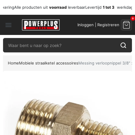
zekering
Alle producten uit
voorraad
leverbaar
Levertijd
1 tot 3
werkdag
0
menu
Inloggen | Registreren
Home
Mobiele straalketel accessoires
Messing verloopnippel 3/8" x