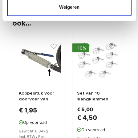
Klanten die dit product
Weigeren
aangeschaft hebben kochten
ook...
-10%
Koppelstuk voor
Set van 10
B
doorvoer van
slangklemmen
m
pistool PP-TP 0015
voor ketel PP-T
m
€ 5,00
€ 1,95
0012, 0009 en
€ 4,50
0010
Op voorraad
Op voorraad
Gewicht: 0.04kg
G
Incl. BTW / Excl.
I