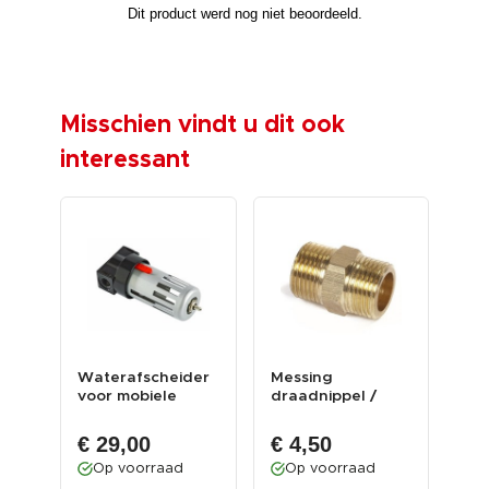
Misschien vindt u dit ook
interessant
Waterafscheider
Messing
Kog
or
voor mobiele
draadnippel /
ket
straalketel
draadfitting met
en
2 x 3/8 bui...
€ 29,00
€ 4,50
€ 
Op voorraad
Op voorraad
O