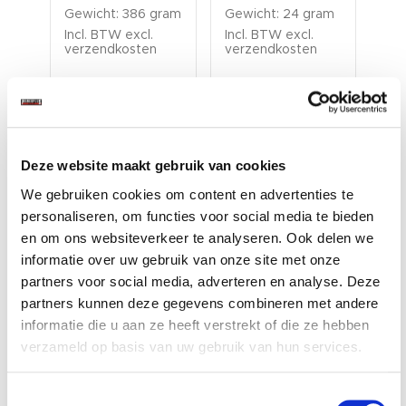
ram
Gewicht: 386 gram
Gewicht: 24 gram
Gew
Incl. BTW excl.
Incl. BTW excl.
Inc
verzendkosten
verzendkosten
ver
Deze website maakt gebruik van cookies
We gebruiken cookies om content en advertenties te
personaliseren, om functies voor social media te bieden
en om ons websiteverkeer te analyseren. Ook delen we
Accessoires voor een nog
informatie over uw gebruik van onze site met onze
betere ervaring
partners voor social media, adverteren en analyse. Deze
partners kunnen deze gegevens combineren met andere
informatie die u aan ze heeft verstrekt of die ze hebben
verzameld op basis van uw gebruik van hun services.
Toestemmingsselectie