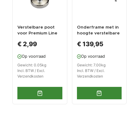
Verstelbare poot
Onderframe met in
voor Premium Line
hoogte verstelbare
gereedschapskaste
pootjes voor twee
€ 2,99
€ 139,95
n
premium line kasten
Op voorraad
Op voorraad
Gewicht: 0.05kg
Gewicht: 7.00kg
Incl. BTW / Excl.
Incl. BTW / Excl.
Verzendkosten
Verzendkosten