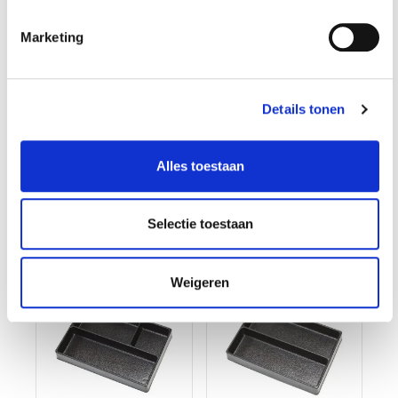
Lade gevuld met
Kunststof bak /
rode kunststof
vakverdeling 560 x
Marketing
bakken type 3
100 x 38 mm voor
€ 31,08
€ 3,95
gereedschapswage
€ 28,95
n
Op voorraad
Details tonen
Op voorraad
Gewicht: 0.16kg
Incl. BTW / Excl.
Gewicht: 0.78kg
Verzendkosten
Incl. BTW / Excl.
Alles toestaan
Verzendkosten
Selectie toestaan
Weigeren