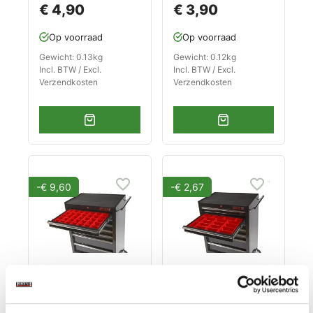
€ 4,90
€ 3,90
Op voorraad
Op voorraad
Gewicht: 0.13kg
Gewicht: 0.12kg
Incl. BTW / Excl.
Incl. BTW / Excl.
Verzendkosten
Verzendkosten
-€ 9,60
-€ 2,67
Lade gevuld met
Lade gevuld met
rode kunststof
rode kunststof