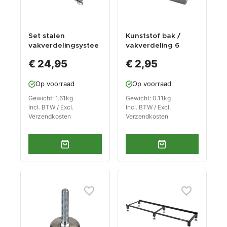
Set stalen
Kunststof bak /
vakverdelingsystee
vakverdeling 6
m - zwart
vakken 270 x 185 x
€ 24,95
€ 2,95
38 mm voor
gereedschapswage
Op voorraad
Op voorraad
n
Gewicht: 1.61kg
Gewicht: 0.11kg
Incl. BTW / Excl.
Incl. BTW / Excl.
Verzendkosten
Verzendkosten