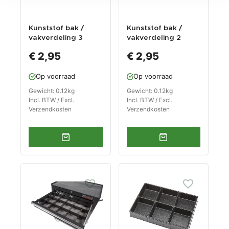
Kunststof bak /
Kunststof bak /
vakverdeling 3
vakverdeling 2
vakken 270 x 185 x
vakken 270 x 185 x
€ 2,95
€ 2,95
38 mm voor
38 mm voor
gereedschapswage
gereedschapswage
Op voorraad
Op voorraad
n
n
Gewicht: 0.12kg
Gewicht: 0.12kg
Incl. BTW / Excl.
Incl. BTW / Excl.
Verzendkosten
Verzendkosten