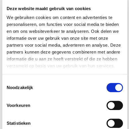
bakken type 1
bakken type 2
€ 59,55
€ 37,62
Deze website maakt gebruik van cookies
€ 49,95
€ 34,95
We gebruiken cookies om content en advertenties te
personaliseren, om functies voor social media te bieden
Op voorraad
Op voorraad
en om ons websiteverkeer te analyseren. Ook delen we
Gewicht: 1.05kg
Gewicht: 0.88kg
informatie over uw gebruik van onze site met onze
Incl. BTW / Excl.
Incl. BTW / Excl.
partners voor social media, adverteren en analyse. Deze
Verzendkosten
Verzendkosten
partners kunnen deze gegevens combineren met andere
informatie die u aan ze heeft verstrekt of die ze hebben
verzameld op basis van uw gebruik van hun services.
Toestemmingsselectie
Noodzakelijk
-€ 2,13
Voorkeuren
Statistieken