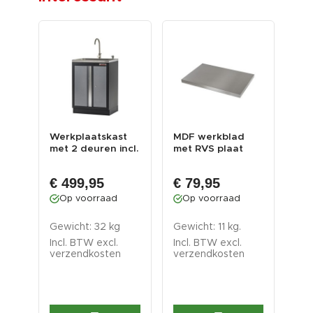
Werkplaatskast
MDF werkblad
Set
et
met 2 deuren incl.
met RVS plaat
vak
d
RVS wasbak en k...
omkleed 68 x 46 x
- z
3,8 c...
€ 
€ 499,95
€ 79,95
O
Op voorraad
Op voorraad
Gew
Gewicht: 32 kg
Gewicht: 11 kg.
gr
Incl. BTW excl.
Incl. BTW excl.
Inc
verzendkosten
verzendkosten
ver