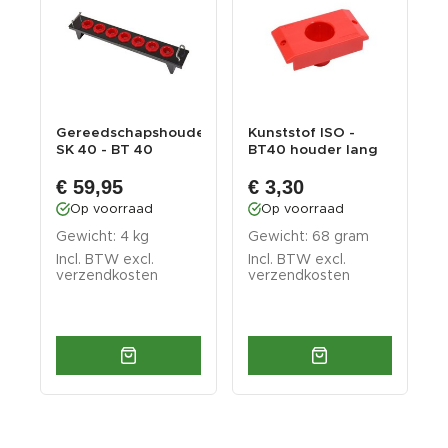
Gereedschapshouder
Kunststof ISO -
C
en
SK 40 - BT 40
BT40 houder lang
G
Gereedschaphouder...
rechthoekig - CNC...
–
€ 59,95
€ 3,30
Op voorraad
Op voorraad
Gewicht: 4 kg
Gewicht: 68 gram
G
Incl. BTW excl.
Incl. BTW excl.
I
verzendkosten
verzendkosten
v