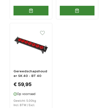
Gereedschapshoud
er SK 40 - BT 40
Gereedschaphoude
€ 59,95
rs voor CNC
Freesmachine
Op voorraad
Gewicht: 5.00kg
Incl. BTW / Excl.