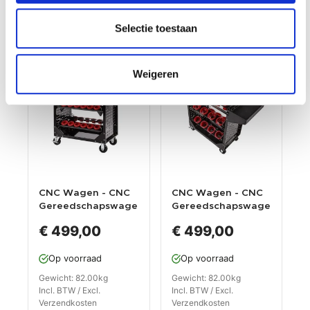
Selectie toestaan
Weigeren
CNC Wagen - CNC
CNC Wagen - CNC
Gereedschapswage
Gereedschapswage
n met 36 SK 50 - BT
n met 24 SK 60 - BT
€ 499,00
€ 499,00
50
60
Gereedschapshoud
Gereedschaphoude
Op voorraad
Op voorraad
er -
rs -
Gereedschaphoude
Gereedschapshoud
Gewicht: 82.00kg
Gewicht: 82.00kg
rs.
er.
Incl. BTW / Excl.
Incl. BTW / Excl.
Verzendkosten
Verzendkosten