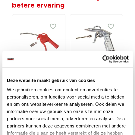
betere ervaring
Blaaspistool
Blaaspistool
Deze website maakt gebruik van cookies
kunststof /
aluminium met extra
luchtpistool /
spuitmond /
We gebruiken cookies om content en advertenties te
€ 4,95
€ 7,95
luchtspuit
luchtpistool /
personaliseren, om functies voor social media te bieden
luchtspuit
Op voorraad
Op voorraad
en om ons websiteverkeer te analyseren. Ook delen we
informatie over uw gebruik van onze site met onze
Gewicht: 0.11kg
Gewicht: 0.20kg
Incl. BTW / Excl.
Incl. BTW / Excl.
partners voor social media, adverteren en analyse. Deze
Verzendkosten
Verzendkosten
partners kunnen deze gegevens combineren met andere
informatie die u aan ze heeft verstrekt of die ze hebben