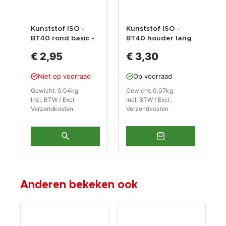
Kunststof ISO -
Kunststof ISO -
F
BT40 rond basic -
BT40 houder lang
p
CNC
rechthoekig - CNC
a
€ 2,95
€ 3,30
gereedschapshou
gereedschapshou
s
der BT40
der BT40 lang
a
Niet op voorraad
Op voorraad
Gewicht: 0.04kg
Gewicht: 0.07kg
G
Incl. BTW / Excl.
Incl. BTW / Excl.
I
Verzendkosten
Verzendkosten
V
Anderen bekeken ook