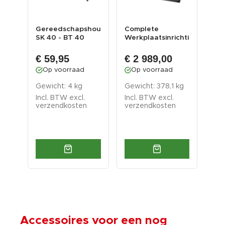
swagen
Gereedschapshouder
Complete
EPE
SK 40 - BT 40
Werkplaatsinrichting,
42,
Gereedschaphouder...
werkbank met
mat
RVS om...
€ 59,95
€ 2 989,00
€ 
Op voorraad
Op voorraad
O
Gewicht: 4 kg
Gewicht: 378,1 kg
Gew
Incl. BTW excl.
Incl. BTW excl.
Inc
verzendkosten
verzendkosten
ver
Accessoires voor een nog