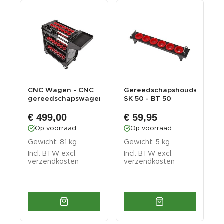
CNC Wagen - CNC
Gereedschapshouder
C
gereedschapswagen
SK 50 - BT 50
G
met 42 SK 40 - ...
Gereedschaphouder...
m
€ 499,00
€ 59,95
Op voorraad
Op voorraad
Gewicht: 81 kg
Gewicht: 5 kg
G
Incl. BTW excl.
Incl. BTW excl.
I
verzendkosten
verzendkosten
v