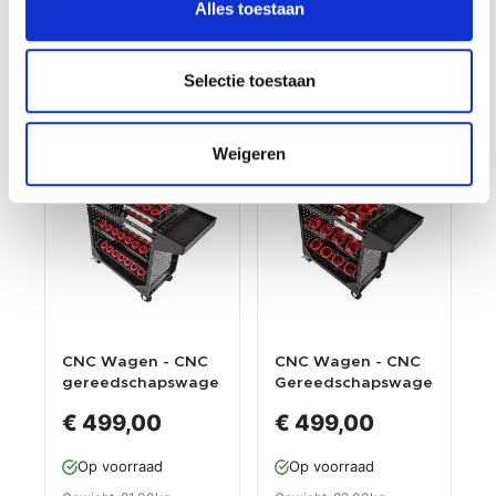
Incl. BTW / Excl.
Incl. BTW / Excl.
Alles toestaan
Verzendkosten
Verzendkosten
Selectie toestaan
Weigeren
CNC Wagen - CNC
CNC Wagen - CNC
gereedschapswage
Gereedschapswage
n met 42 SK 40 - BT
n met 24 SK 60 - BT
€ 499,00
€ 499,00
40
60
Gereedschapshoud
Gereedschaphoude
Op voorraad
Op voorraad
er -
rs -
Gereedschaphoude
Gereedschapshoud