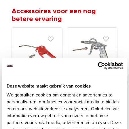
Accessoires voor een nog
betere ervaring
Blaaspistool
Blaaspistool
Deze website maakt gebruik van cookies
kunststof /
aluminium met extra
We gebruiken cookies om content en advertenties te
luchtpistool /
spuitmond /
€ 4,95
€ 7,95
luchtspuit
luchtpistool /
personaliseren, om functies voor social media te bieden
luchtspuit
en om ons websiteverkeer te analyseren. Ook delen we
Op voorraad
Op voorraad
informatie over uw gebruik van onze site met onze
Gewicht: 0.11kg
Gewicht: 0.20kg
partners voor social media, adverteren en analyse. Deze
Incl. BTW / Excl.
Incl. BTW / Excl.