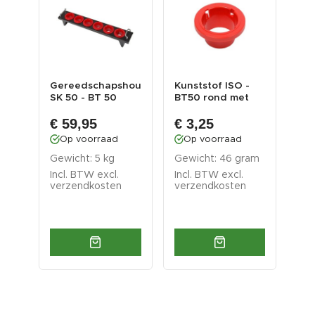
-
Gereedschapshouder
Kunststof ISO -
CN
ang
SK 50 - BT 50
BT50 rond met
CN
Gereedschaphouder...
inkepingen - CNC
Ge
€ 59,95
€ 3,25
€ 
ge...
met
CN..
Op voorraad
Op voorraad
O
ram
Gewicht: 5 kg
Gewicht: 46 gram
Inc
Incl. BTW excl.
Incl. BTW excl.
ver
verzendkosten
verzendkosten