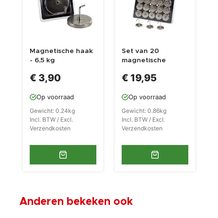
Magnetische haak
Set van 20
G
- 6,5 kg
magnetische
d
magneetsterkte
haken
G
€ 3,90
€ 19,95
e
F
Op voorraad
Op voorraad
Gewicht: 0.24kg
Gewicht: 0.86kg
G
Incl. BTW / Excl.
Incl. BTW / Excl.
I
Verzendkosten
Verzendkosten
V
Anderen bekeken ook