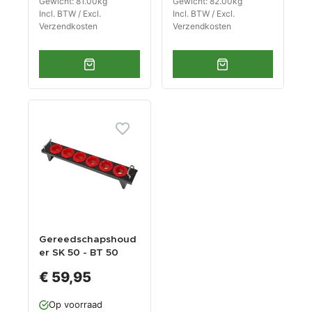
Gewicht: 81.00kg
Gewicht: 82.00kg
rs.
er.
Incl. BTW / Excl.
Incl. BTW / Excl.
Verzendkosten
Verzendkosten
Gereedschapshoud
er SK 50 - BT 50
Gereedschaphoude
€ 59,95
rs voor CNC
Freesmachine
Op voorraad