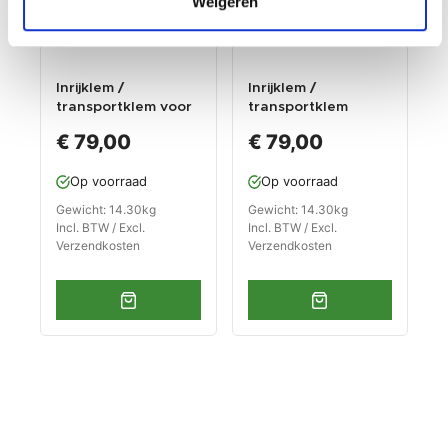
Weigeren
Inrijklem /
Inrijklem /
transportklem voor
transportklem
smalle banden
zwart voor smalle
€ 79,00
€ 79,00
banden
Op voorraad
Op voorraad
Gewicht: 14.30kg
Gewicht: 14.30kg
Incl. BTW / Excl.
Incl. BTW / Excl.
Verzendkosten
Verzendkosten