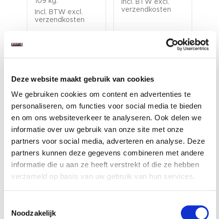
109 kg.
Incl. BTW excl.
Inc
verzendkosten
ver
Incl. BTW excl.
verzendkosten
Deze website maakt gebruik van cookies
We gebruiken cookies om content en advertenties te
personaliseren, om functies voor social media te bieden
en om ons websiteverkeer te analyseren. Ook delen we
Accessoires voor een nog
informatie over uw gebruik van onze site met onze
betere ervaring
partners voor social media, adverteren en analyse. Deze
partners kunnen deze gegevens combineren met andere
informatie die u aan ze heeft verstrekt of die ze hebben
verzameld op basis van uw gebruik van hun services.
Toestemmingsselectie
Noodzakelijk