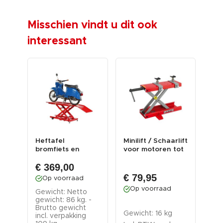
Misschien vindt u dit ook
interessant
t -
Heftafel
Minilift / Schaarlift
Wie
kast
bromfiets en
voor motoren tot
ho
scooter
500 kg
rub
€ 369,00
hydraulisch rood
€ 79,95
€ 
Op voorraad
Op voorraad
O
Gewicht: Netto
gewicht: 86 kg. -
Brutto gewicht
g.
Gewicht: 16 kg
Gew
incl. verpakking