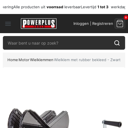
zekering
Alle producten uit
voorraad
leverbaar
Levertijd
1 tot 3
werkdag
0
menu
Inloggen | Registreren
Home
Motor
Wielklemmen
Wielklem met rubber bekleed - Zwart