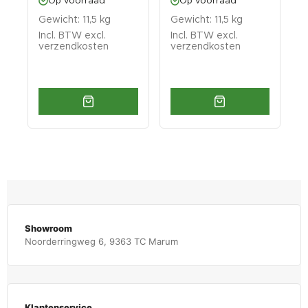
Op voorraad
Op voorraad
Gewicht: 11,5 kg
Gewicht: 11,5 kg
G
Incl. BTW excl.
Incl. BTW excl.
I
verzendkosten
verzendkosten
v
Showroom
Noorderringweg 6, 9363 TC Marum
Klantenservice