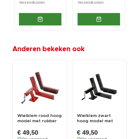
Verzendkosten
Verzendkosten
V
Anderen bekeken ook
Wielklem rood hoog
Wielklem zwart
W
model met rubber
hoog model met
m
T
bekleed
rubber bekleed
b
€ 49,50
€ 49,50