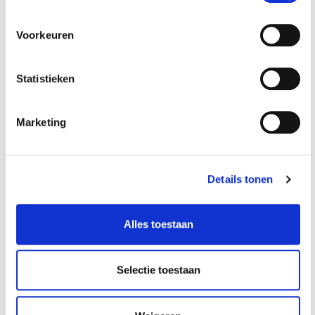
Voorkeuren
Inrijklem /
Inrijklem /
transportklem voor
transportklem
motorfietsen
zwart
Statistieken
€ 69,00
€ 69,00
Op voorraad
Op voorraad
Marketing
Gewicht: 14.00kg
Gewicht: 14.00kg
Incl. BTW / Excl.
Incl. BTW / Excl.
Verzendkosten
Verzendkosten
Details tonen
Alles toestaan
Selectie toestaan