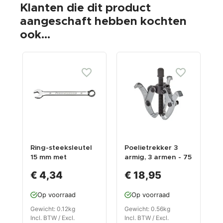
Klanten die dit product
aangeschaft hebben kochten
ook...
Ring-steeksleutel
Poelietrekker 3
R
15 mm met
armig, 3 armen - 75
levenslange
mm armlengte -
l
€ 4,34
€ 18,95
garantie
max. open 75 mm.
g
Op voorraad
Op voorraad
Gewicht: 0.12kg
Gewicht: 0.56kg
G
Incl. BTW / Excl.
Incl. BTW / Excl.
I