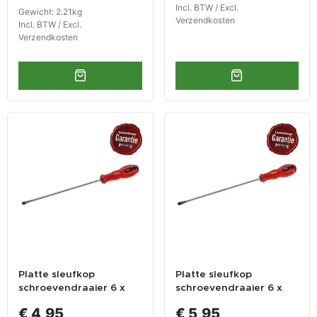
Incl. BTW / Excl.
Gewicht: 2.21kg
Verzendkosten
Incl. BTW / Excl.
Verzendkosten
Platte sleufkop
Platte sleufkop
schroevendraaier 6 x
schroevendraaier 6 x
265 mm met
365 mm met
€ 4,95
€ 5,95
levenslange garantie
levenslange garantie