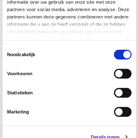
informatie over uw gebruik van onze site met onze
partners voor social media, adverteren en analyse. Deze
partners kunnen deze gegevens combineren met andere
informatie die u aan ze heeft verstrekt of die ze hebben
verzameld op basis van uw gebruik van hun services.
Toestemmingsselectie
Torx schroevendraaier
Torx schroevendraaier
Noodzakelijk
T15 x 195 mm met
T20 x 195 mm met
levenslange garantie
levenslange garantie
€ 3,49
€ 3,49
Voorkeuren
Op voorraad
Niet op voorraad
Gewicht: 0.04kg
Gewicht: 0.04kg
Statistieken
Incl. BTW / Excl.
Incl. BTW / Excl.
Verzendkosten
Verzendkosten
Marketing
Details tonen