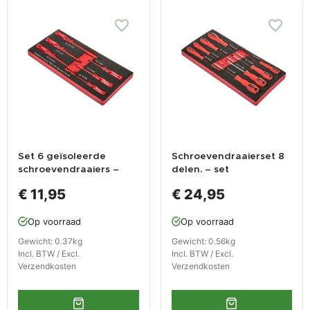
Set 6 geïsoleerde
Schroevendraaierset 8
schroevendraaiers –
delen. – set
schroevendraaierset
schroevendraaiers in
€ 11,95
€ 24,95
geïsoleerd
soft foam module
Op voorraad
Op voorraad
Gewicht: 0.37kg
Gewicht: 0.56kg
Incl. BTW / Excl.
Incl. BTW / Excl.
Verzendkosten
Verzendkosten