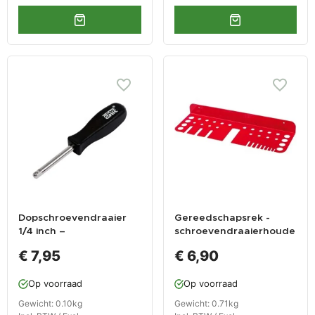
Dopschroevendraaier
Gereedschapsrek -
1/4 inch –
schroevendraaierhoude
schroevendraaier voor
r rood
€ 7,95
€ 6,90
1/4 inch doppen
Op voorraad
Op voorraad
Gewicht: 0.10kg
Gewicht: 0.71kg