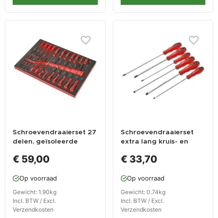
Schroevendraaierset 27
Schroevendraaierset
delen, geïsoleerde
extra lang kruis- en
schroevendraaiers en
platte kop 6 delig met
€ 59,00
€ 33,70
precisieschroevendraaie
levenslange garantie
rs - foam inleg
Op voorraad
Op voorraad
Gewicht: 1.90kg
Gewicht: 0.74kg
Incl. BTW / Excl.
Incl. BTW / Excl.
Verzendkosten
Verzendkosten