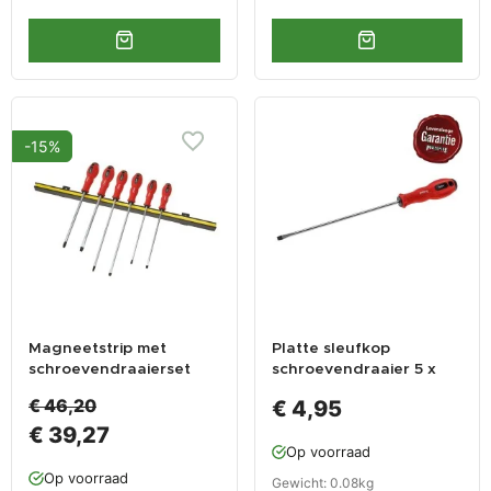
-15%
Magneetstrip met
Platte sleufkop
schroevendraaierset
schroevendraaier 5 x
extra lang kruis- en
305 mm met
€ 46,20
€ 4,95
platte kop 6 delig met
levenslange garantie
€ 39,27
levenslange garantie
Op voorraad
Op voorraad
Gewicht: 0.08kg