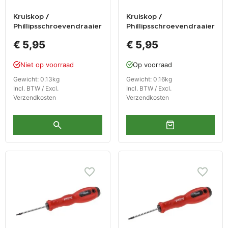
Kruiskop /
Kruiskop /
Phillipsschroevendraaier
Phillipsschroevendraaier
6 x 365 mm met
8 x 320 mm met
€ 5,95
€ 5,95
levenslange garantie
levenslange garantie
Niet op voorraad
Op voorraad
Gewicht: 0.13kg
Gewicht: 0.16kg
Incl. BTW / Excl.
Incl. BTW / Excl.
Verzendkosten
Verzendkosten