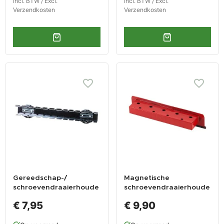
Incl. BTW / Excl.
Incl. BTW / Excl.
Verzendkosten
Verzendkosten
Gereedschap-/
Magnetische
schroevendraaierhoude
schroevendraaierhoude
r voor gatenbord
r - rood
€ 7,95
€ 9,90