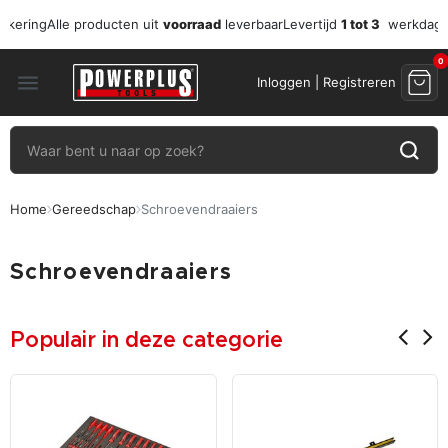
zekering
Alle producten uit
voorraad
leverbaar
Levertijd
1 tot 3
werkdag
0
menu
Inloggen | Registreren
Home
Gereedschap
Schroevendraaiers
Schroevendraaiers
Populair in deze categorie