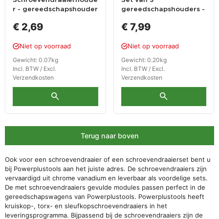
r - gereedschapshouder
gereedschapshouders -
voor 11 gereedschappen
schroevendraaierhoude
€ 2,69
€ 7,99
r
Niet op voorraad
Niet op voorraad
Gewicht: 0.07kg
Gewicht: 0.20kg
Incl. BTW / Excl.
Incl. BTW / Excl.
Verzendkosten
Verzendkosten
Terug naar boven
Ook voor een schroevendraaier of een schroevendraaierset bent u
bij Powerplustools aan het juiste adres. De schroevendraaiers zijn
vervaardigd uit chrome vanadium en leverbaar als voordelige sets.
De met schroevendraaiers gevulde modules passen perfect in de
gereedschapswagens van Powerplustools. Powerplustools heeft
kruiskop-, torx- en sleufkopschroevendraaiers in het
leveringsprogramma. Bijpassend bij de schroevendraaiers zijn de