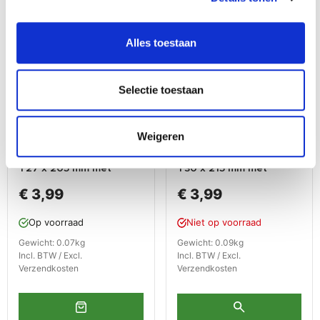
Alles toestaan
Selectie toestaan
Weigeren
Torx schroevendraaier
Torx schroevendraaier
T27 x 205 mm met
T30 x 215 mm met
levenslange garantie
levenslange garantie
€ 3,99
€ 3,99
Op voorraad
Niet op voorraad
Gewicht: 0.07kg
Gewicht: 0.09kg
Incl. BTW / Excl.
Incl. BTW / Excl.
Verzendkosten
Verzendkosten