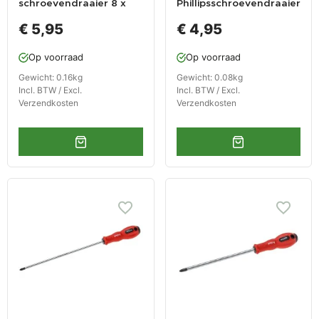
schroevendraaier 8 x
Phillipsschroevendraaier
320 mm met
5 x 305 mm met
€ 5,95
€ 4,95
levenslange garantie
levenslange garantie
Op voorraad
Op voorraad
Gewicht: 0.16kg
Gewicht: 0.08kg
Incl. BTW / Excl.
Incl. BTW / Excl.
Verzendkosten
Verzendkosten