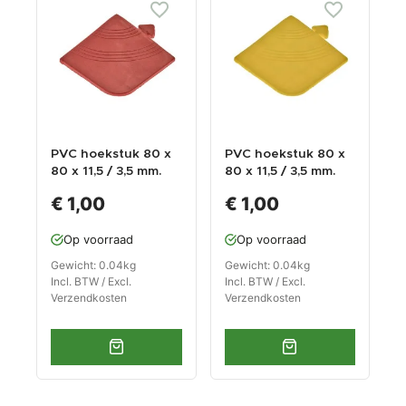
PVC hoekstuk 80 x
PVC hoekstuk 80 x
80 x 11,5 / 3,5 mm.
80 x 11,5 / 3,5 mm.
voor kliktegel 1815
voor kliktegel 1815
€ 1,00
€ 1,00
kleur rood
kleur geel
Op voorraad
Op voorraad
Gewicht: 0.04kg
Gewicht: 0.04kg
Incl. BTW / Excl.
Incl. BTW / Excl.
Verzendkosten
Verzendkosten