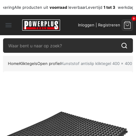
zekering
Alle producten uit
voorraad
leverbaar
Levertijd
1 tot 3
werkdag
0
menu
Inloggen | Registreren
Home
Kliktegels
Open profiel
Kunststof antislip kliktegel 400 x 400