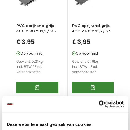
PVC oprijrand grijs
PVC oprijrand grijs
400 x 80 x 11,5 / 3,5
400 x 80 x 11,5 / 3,5
mm. voor kliktegel
mm. voor kliktegel
€ 3,95
€ 3,95
1815 typ 1
1815 typ 2
Op voorraad
Op voorraad
Gewicht: 0.21kg
Gewicht: 0.19kg
Incl. BTW / Excl.
Incl. BTW / Excl.
Verzendkosten
Verzendkosten
Deze website maakt gebruik van cookies