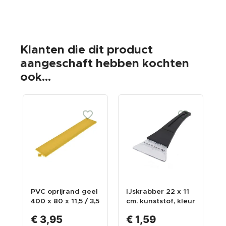
Klanten die dit product
aangeschaft hebben kochten
ook...
PVC oprijrand geel
IJskrabber 22 x 11
P
400 x 80 x 11,5 / 3,5
cm. kunststof, kleur
z
mm. voor kliktegel
zwart/transparant
6
€ 3,95
€ 1,59
1815 typ 2
w