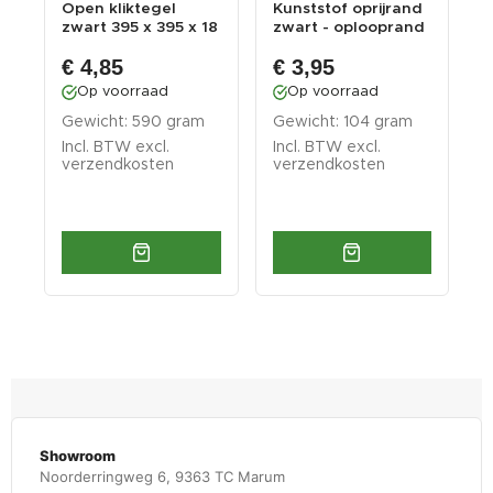
d
Open kliktegel
Kunststof oprijrand
K
-
zwart 395 x 395 x 18
zwart - oplooprand
k
mm. - harde ku...
395 x 60 mm...
x
€ 4,85
€ 3,95
Op voorraad
Op voorraad
Gewicht: 590 gram
Gewicht: 104 gram
G
Incl. BTW excl.
Incl. BTW excl.
I
verzendkosten
verzendkosten
v
Showroom
Noorderringweg 6, 9363 TC Marum