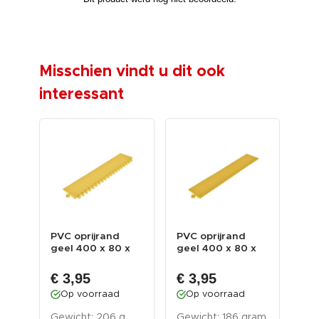
Misschien vindt u dit ook
interessant
mat
PVC oprijrand
PVC oprijrand
PVC
geel 400 x 80 x
geel 400 x 80 x
zwa
 –
11,5 / 3,5 mm. voor
11,5 / 3,5 mm. voor
6 m
€ 
...
...
Indu
€ 3,95
€ 3,95
O
Op voorraad
Op voorraad
Gew
kg
Gewicht: 206 g
Gewicht: 186 gram