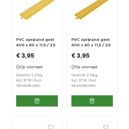
PVC oprijrand geel
PVC oprijrand geel
400 x 80 x 11,5 / 3,5
400 x 80 x 11,5 / 3,5
mm. voor kliktegel
mm. voor kliktegel
€ 3,95
€ 3,95
1815 typ 1
1815 typ 2
Op voorraad
Op voorraad
Gewicht: 0.21kg
Gewicht: 0.19kg
Incl. BTW / Excl.
Incl. BTW / Excl.
Verzendkosten
Verzendkosten