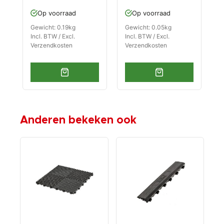
m
Op voorraad
Op voorraad
Gewicht: 0.19kg
Gewicht: 0.05kg
G
Incl. BTW / Excl.
Incl. BTW / Excl.
I
Verzendkosten
Verzendkosten
V
Anderen bekeken ook