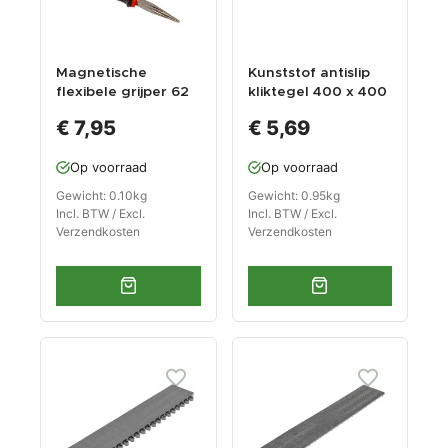
Magnetische
Kunststof antislip
flexibele grijper 62
kliktegel 400 x 400
cm
x 12 mm – PVC
€ 7,95
€ 5,69
werkplaats tegels –
antivermoeidheidsm
Op voorraad
Op voorraad
at kleur grijs
Gewicht: 0.10kg
Gewicht: 0.95kg
Incl. BTW / Excl.
Incl. BTW / Excl.
Verzendkosten
Verzendkosten