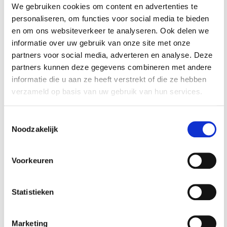
We gebruiken cookies om content en advertenties te
personaliseren, om functies voor social media te bieden
en om ons websiteverkeer te analyseren. Ook delen we
informatie over uw gebruik van onze site met onze
PVC oprijrand rood
PVC oprijrand rood
partners voor social media, adverteren en analyse. Deze
400 x 80 x 11,5 / 3,5
400 x 80 x 11,5 / 3,5
partners kunnen deze gegevens combineren met andere
mm. voor kliktegel
mm. voor kliktegel
informatie die u aan ze heeft verstrekt of die ze hebben
€ 3,95
€ 3,95
1815 typ 1
1815 typ 2
verzameld op basis van uw gebruik van hun services.
Op voorraad
Op voorraad
Gewicht: 0.21kg
Gewicht: 0.19kg
Toestemmingsselectie
Incl. BTW / Excl.
Incl. BTW / Excl.
Noodzakelijk
Verzendkosten
Verzendkosten
Voorkeuren
Statistieken
Marketing