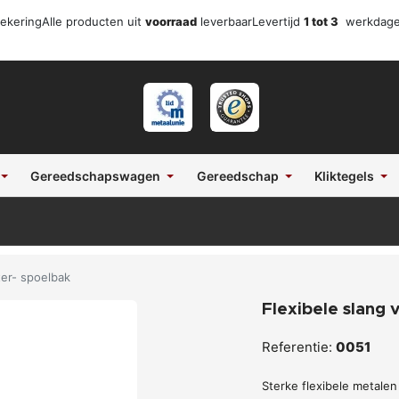
zekering
Alle producten uit
voorraad
leverbaar
Levertijd
1 tot 3
werkdag
Gereedschapswagen
Gereedschap
Kliktegels
ter- spoelbak
Flexibele slang 
Referentie:
0051
Sterke flexibele metalen