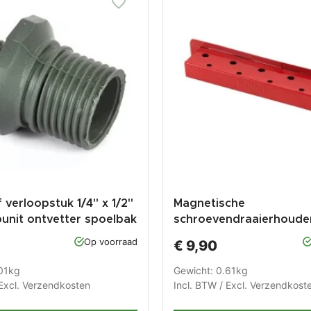
 verloopstuk 1/4" x 1/2"
Magnetische
unit ontvetter spoelbak
schroevendraaierhouder
5
Op voorraad
€ 9,90
01kg
Gewicht: 0.61kg
Excl.
Verzendkosten
Incl. BTW / Excl.
Verzendkost