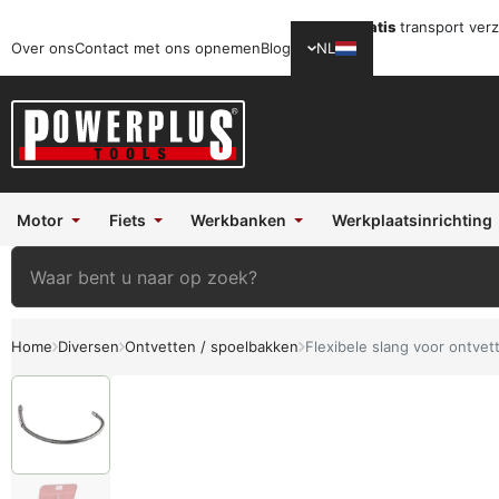
Gratis
transport ver
Over ons
Contact met ons opnemen
Blog
NL
Motor
Fiets
Werkbanken
Werkplaatsinrichting
Home
Diversen
Ontvetten / spoelbakken
Flexibele slang voor ontvet