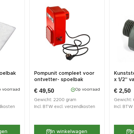
poelbak
Pompunit compleet voor
Kunstst
ontvetter- spoelbak
x 1/2" v
€ 49,50
€ 2,50
 voorraad
Op voorraad
Gewicht: 2200 gram
Gewicht:
dkosten
Incl. BTW excl.
verzendkosten
Incl. BTW
gen
In winkelwagen
I