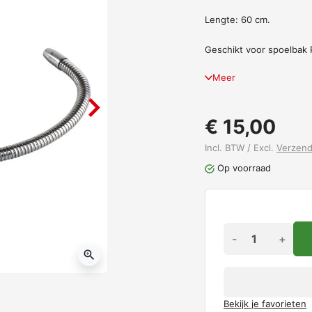
Lengte: 60 cm.
Geschikt voor spoelbak
Meer
€ 15,00
Incl. BTW / Excl.
Verzen
Op voorraad
-
+
zoom_in
Bekijk je favorieten