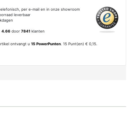
 telefonisch, per e-mail en in onze showroom
oorraad leverbaar
erkdagen
n
4.66
door
7841
klanten
artikel ontvangt u
15
PowerPunten
.
15
Punt(en)
€ 0,15
.