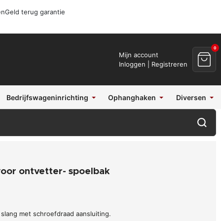
en
Geld terug garantie
0
Mijn account
Inloggen | Registreren
Bedrijfswageninrichting
Ophanghaken
Diversen
voor ontvetter- spoelbak
 slang met schroefdraad aansluiting.