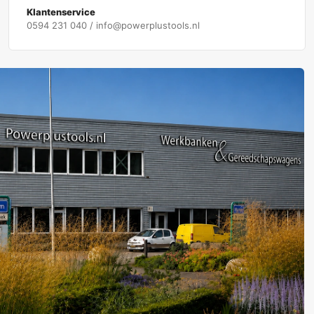
Klantenservice
0594 231 040 / info@powerplustools.nl