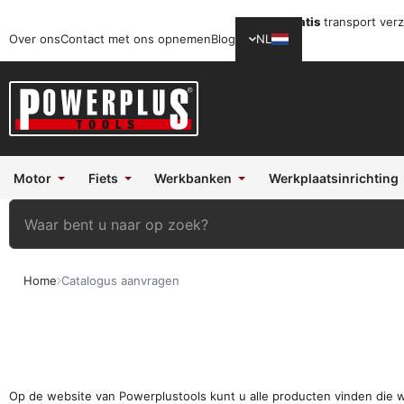
Gratis
transport ver
Over ons
Contact met ons opnemen
Blog
NL
Motor
Fiets
Werkbanken
Werkplaatsinrichting
Home
Catalogus aanvragen
Op de website van Powerplustools kunt u alle producten vinden die 