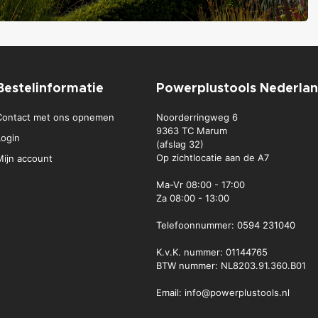
Bestelinformatie
Powerplustools Nederla
Contact met ons opnemen
Noorderringweg 6
9363 TC Marum
Login
(afslag 32)
Op zichtlocatie aan de A7
Mijn account
Ma-Vr
08:00 - 17:00
Za
08:00 - 13:00
Telefoonnummer:
0594 231040
K.v.K. nummer: 01144765
BTW nummer: NL8203.91.360.B01
Email:
info@powerplustools.nl