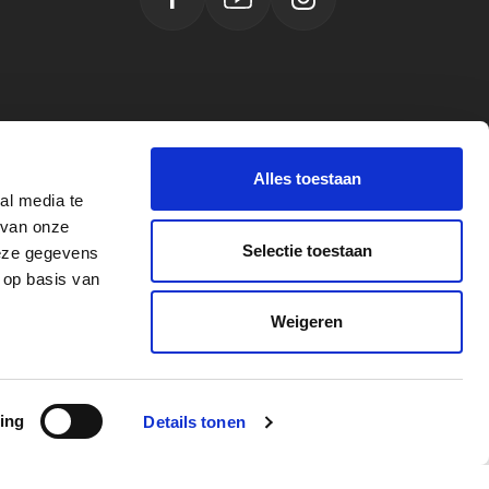
Facebook
YouTube
Instagram
Alles toestaan
al media te
 van onze
Selectie toestaan
deze gegevens
 op basis van
Weigeren
vacy Verklaring
Algemene voorwaarden
Powerplustools - 2026©
ing
Details tonen