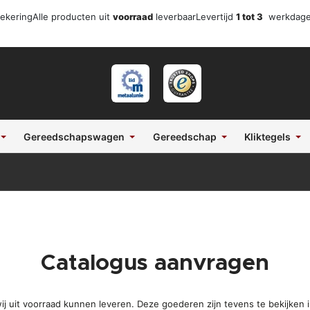
zekering
Alle producten uit
voorraad
leverbaar
Levertijd
1 tot 3
werkdag
Gereedschapswagen
Gereedschap
Kliktegels
Catalogus aanvragen
wij uit voorraad kunnen leveren. Deze goederen zijn tevens te bekijke