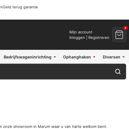
en
Geld terug garantie
0
Mijn account
Inloggen | Registreren
Bedrijfswageninrichting
Ophanghaken
Diversen
n in onze showroom in Marum waar u van harte welkom bent.