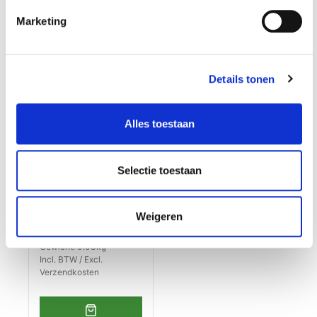
Marketing
Details tonen
Alles toestaan
Magnetische
Selectie toestaan
bithouder 75 mm
lang - 1/4" inwendig
€ 2,99
Weigeren
Op voorraad
Gewicht: 0.03kg
Incl. BTW / Excl.
Verzendkosten