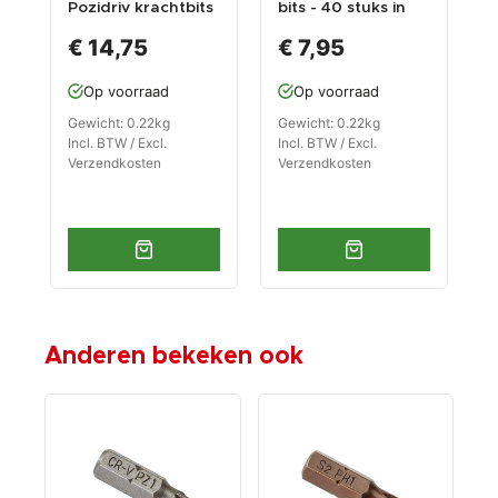
Pozidriv krachtbits
bits - 40 stuks in
o
- 40 stuks gehard
kunststof box -
x
€ 14,75
€ 7,95
gereedschapsstaal
bitset - Torx bitjes
c
in kunststof box -
Op voorraad
Op voorraad
bitset - Pozidriv
bitjes
Gewicht: 0.22kg
Gewicht: 0.22kg
G
Incl. BTW / Excl.
Incl. BTW / Excl.
I
Verzendkosten
Verzendkosten
V
Anderen bekeken ook