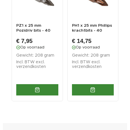
s
PZ1 x 25 mm
PH1 x 25 mm Phillips
T
Pozidriv bits - 40
krachtbits - 40
b
stuks in kunststof ...
stuks gehard ...
k
€ 7,95
€ 14,75
Op voorraad
Op voorraad
Gewicht: 208 gram
Gewicht: 208 gram
G
Incl. BTW excl.
Incl. BTW excl.
I
verzendkosten
verzendkosten
v