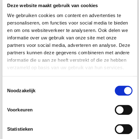
Deze website maakt gebruik van cookies
We gebruiken cookies om content en advertenties te
personaliseren, om functies voor social media te bieden
en om ons websiteverkeer te analyseren. Ook delen we
informatie over uw gebruik van onze site met onze
partners voor social media, adverteren en analyse. Deze
partners kunnen deze gegevens combineren met andere
informatie die u aan ze heeft verstrekt of die ze hebben
PZ2 x 25 mm
Magnetische
verzameld op basis van uw gebruik van hun services.
Pozidriv krachtbits -
bithouder 58 mm
40 stuks gehard
lang - 1/4" inwendig
€ 14,75
€ 2,39
gereedschapsstaal
Toestemmingsselectie
in kunststof box -
Noodzakelijk
Niet op voorraad
Op voorraad
bitset - Pozidriv
bitjes
Gewicht: 0.21kg
Gewicht: 0.03kg
Incl. BTW / Excl.
Incl. BTW / Excl.
Voorkeuren
Verzendkosten
Verzendkosten
Statistieken