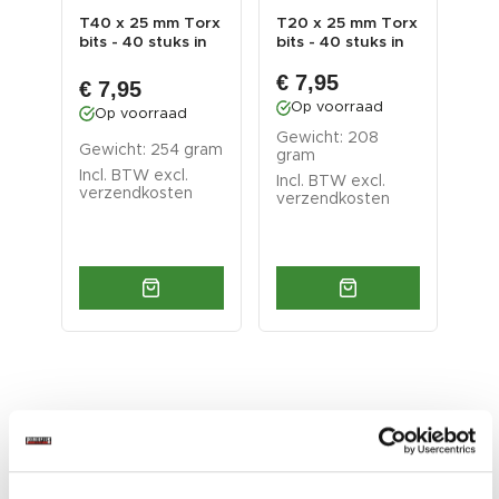
orx
T40 x 25 mm Torx
T20 x 25 mm Torx
T15
in
bits - 40 stuks in
bits - 40 stuks in
bit
.
kunststof box ...
kunststof box ...
kun
€ 7,95
€ 7,95
€ 
Op voorraad
Op voorraad
O
Gewicht: 208
ram
Gewicht: 254 gram
Gew
gram
Incl. BTW excl.
Inc
Incl. BTW excl.
verzendkosten
ver
verzendkosten
Accessoires voor een nog
betere ervaring