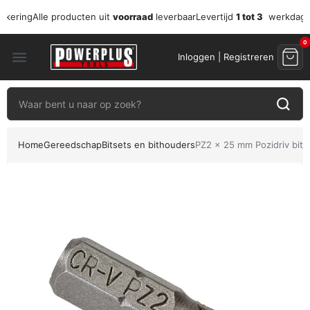
zekering
Alle producten uit
voorraad
leverbaar
Levertijd
1 tot 3
werkdag
0
menu
Inloggen | Registreren
Home
Gereedschap
Bitsets en bithouders
PZ2 x 25 mm Pozidriv bits -