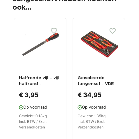
ook...
Halfronde vijl – vijl
Geïsoleerde
M
halfrond -
tangenset - VDE
v
vertanding middel
geïsoleerde
5
€ 3,95
€ 34,95
fijn
tangen in soft
foam module
Op voorraad
Op voorraad
Gewicht: 0.18kg
Gewicht: 1.35kg
G
Incl. BTW / Excl.
Incl. BTW / Excl.
I
Verzendkosten
Verzendkosten
V