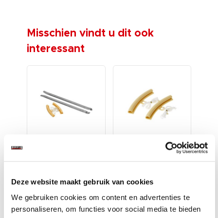
Misschien vindt u dit ook
interessant
Bandenlepels
Velgbeschermers
Ba
auto –
set van 2 stuks
mot
 €
Bandenlichters –
Ban
€ 21,99
€ 
.
Bandenlepels ...
Ban
€ 4,95
Deze website maakt gebruik van cookies
Op voorraad
O
Op voorraad
We gebruiken cookies om content en advertenties te
Gewicht: 1410
Gew
Gewicht: 78 gram
gram
gr
personaliseren, om functies voor social media te bieden
Incl. BTW excl.
Incl. BTW excl.
Inc