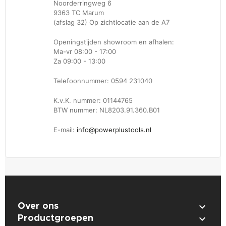
Noorderringweg 6
9363 TC Marum
(afslag 32) Op zichtlocatie aan de A7
Openingstijden showroom en afhalen:
Ma-vr 08:00 - 17:00
Za 09:00 - 13:00
Telefoonnummer: 0594 231040
K.v.K. nummer: 01144765
BTW nummer: NL8203.91.360.B01
E-mail:
info@powerplustools.nl

Over ons

Productgroepen