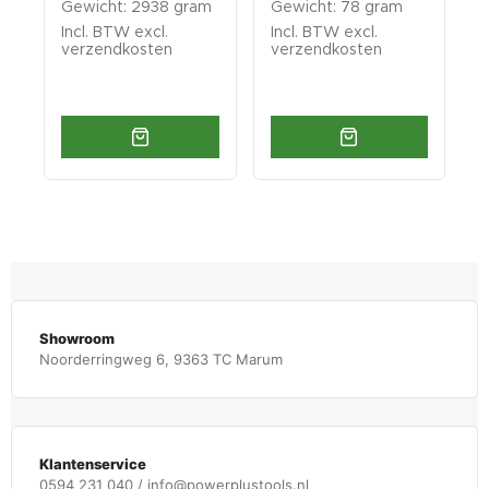
Gewicht: 2938 gram
Gewicht: 78 gram
G
Incl. BTW excl.
Incl. BTW excl.
I
verzendkosten
verzendkosten
v
Showroom
Noorderringweg 6, 9363 TC Marum
Klantenservice
0594 231 040 / info@powerplustools.nl