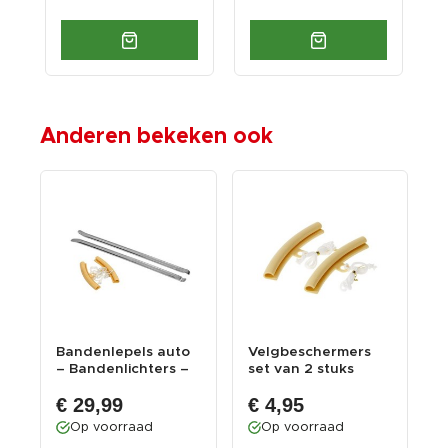
Anderen bekeken ook
r
Bandenlepels auto
Velgbeschermers
B
– Bandenlichters –
set van 2 stuks
B
Bandenlepels ...
1
€ 29,99
€ 4,95
Op voorraad
Op voorraad