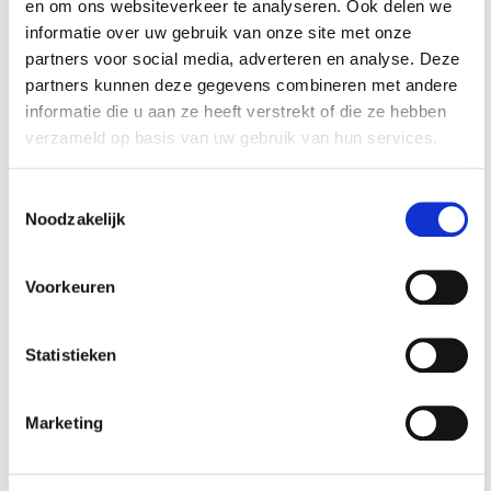
en om ons websiteverkeer te analyseren. Ook delen we
verzendkosten
verzendkosten
ver
informatie over uw gebruik van onze site met onze
partners voor social media, adverteren en analyse. Deze
partners kunnen deze gegevens combineren met andere
informatie die u aan ze heeft verstrekt of die ze hebben
verzameld op basis van uw gebruik van hun services.
Toestemmingsselectie
Noodzakelijk
Accessoires voor een nog
betere ervaring
Voorkeuren
Statistieken
Marketing