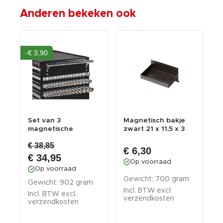
Anderen bekeken ook
-€ 3,90
Set van 3
Magnetisch bakje
M
magnetische
zwart 21 x 11,5 x 3
k
houders voor totaal
cm
p
€ 38,85
48 doppe...
€ 6,30
€ 34,95
Op voorraad
Op voorraad
Gewicht: 700 gram
G
Gewicht: 902 gram
Incl. BTW excl.
I
Incl. BTW excl.
verzendkosten
v
verzendkosten