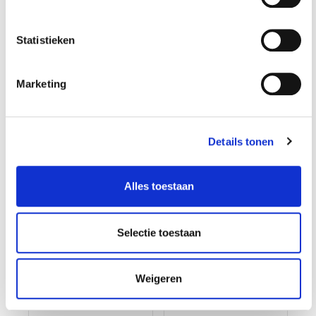
Gewicht: 1.09kg
Gewicht: 1.22kg
Incl. BTW / Excl.
Incl. BTW / Excl.
Statistieken
Verzendkosten
Verzendkosten
Marketing
Details tonen
Alles toestaan
Selectie toestaan
Set van 4
Magnetisch bakje
magnetische
rood 15 x 11,5 x 3 cm
Weigeren
bakken - rood
€ 24,90
€ 4,50