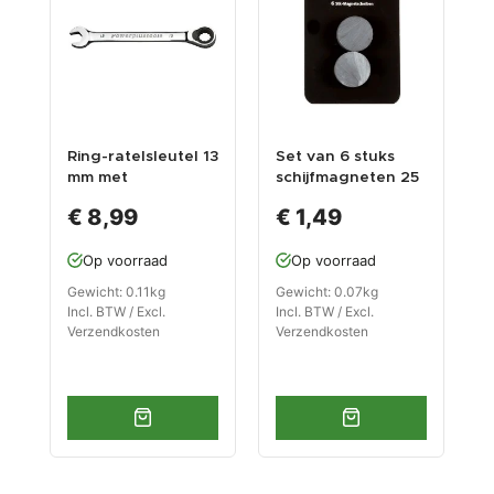
Ring-ratelsleutel 13
Set van 6 stuks
W
mm met
schijfmagneten 25
t
levenslange
mm / keramische
1
€ 8,99
€ 1,49
garantie
Ferriet magneten
t
o
Op voorraad
Op voorraad
o
o
Gewicht: 0.11kg
Gewicht: 0.07kg
G
o
Incl. BTW / Excl.
Incl. BTW / Excl.
I
a
Verzendkosten
Verzendkosten
V