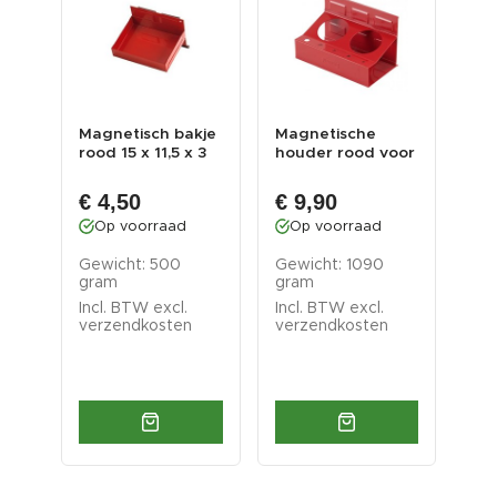
Magnetisch bakje
Magnetische
Ge
oor
rood 15 x 11,5 x 3
houder rood voor
gri
cm
2 spuitbussen
voo
€ 4,50
€ 9,90
€ 
Op voorraad
Op voorraad
O
Gewicht: 500
Gewicht: 1090
Gew
gram
gram
Inc
Incl. BTW excl.
Incl. BTW excl.
ver
verzendkosten
verzendkosten