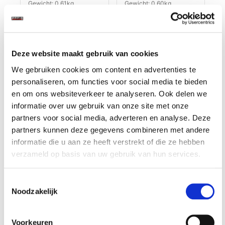
Gewicht: 0.61kg
Gewicht: 0.60kg
Incl. BTW / Excl.
Incl. BTW / Excl.
Verzendkosten
Verzendkosten
Deze website maakt gebruik van cookies
We gebruiken cookies om content en advertenties te
personaliseren, om functies voor social media te bieden
en om ons websiteverkeer te analyseren. Ook delen we
informatie over uw gebruik van onze site met onze
partners voor social media, adverteren en analyse. Deze
partners kunnen deze gegevens combineren met andere
informatie die u aan ze heeft verstrekt of die ze hebben
verzameld op basis van uw gebruik van hun services.
Magnetische
Magnetische
Toestemmingsselectie
houder rood voor 2
houder rood voor 3
Noodzakelijk
spuitbussen
spuitbussen
€ 9,90
€ 14,90
Op voorraad
Op voorraad
Voorkeuren